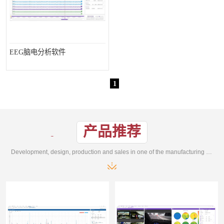
EEG脑电分析软件
1
产品推荐
Development, design, production and sales in one of the manufacturing enterprises