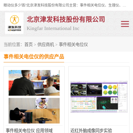
眼动仪多少钱?北京津发科技股份有限公司主营：事件相关电位仪、生理仪、肌电仪、脑电仪、皮电仪、眼动仪；是国家级高新技术企业、科技部认定的科技型中小企业和中关村高新技术企业，具备保密资格，具备自主进出口经营权；自主研发技术、产品与服务荣获多项省部级科学技术奖励、国家发明专利、国家软件著作权和省部级新技术新产品（服务）认证。
北京津发科技股份有限公司
Kingfar International Inc
当前位置：
首页
>
供应商机
>
事件相关电位仪
皮电仪
脑电仪
事件相关电位仪的供应产品
肌电仪
生理仪
事件相关电位仪
眼动仪多少钱
行为观察与表情分析
动作捕捉与生物力学
情绪与生理记录
人机交互实验室
神经营销与消费行为实验
车俩与驾驶模拟
事件相关电位仪 应用领域
近红外脑成像同步实验