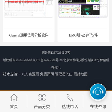
General通用信号分析软件
EMG肌电分析软件
您是第
1367926
位访客
版权所有 ©2026-08-08
京ICP备14045309号-20
北京津发科技股份有限公司
保留所
有权利.
技术支持：
八方资源网
免责声明
管理员入口
网站地图
ErgoLAB人机环境同步云平台
OMS材料物理光学属性测量仪
首页
产品分类
热线电话
在线咨询