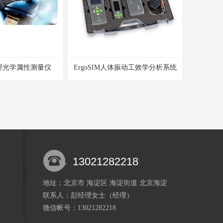
理光学属性测量仪
ErgoSIM人体振动工效学分析系统
13021282218
地址：北京市 海淀区 海淀街道 北京海淀
联系人：彭经理
女士
（经理）
微信帐号：13021282218