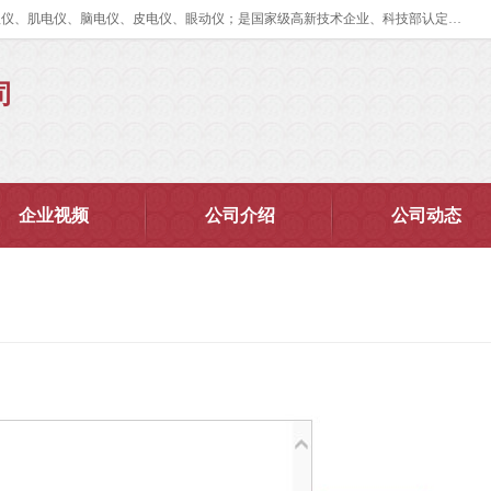
眼动仪多少钱?北京津发科技股份有限公司主营：事件相关电位仪、生理仪、肌电仪、脑电仪、皮电仪、眼动仪；是国家级高新技术企业、科技部认定的科技型中小企业和中关村高新技术企业，具备保密资格，具备自主进出口经营权；自主研发技术、产品与服务荣获多项省部级科学技术奖励、国家发明专利、国家软件著作权和省部级新技术新产品（服务）认证。
司
企业视频
公司介绍
公司动态