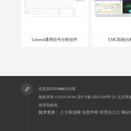
General通用信号分析软件
EMG肌电分
您是第
1351086
位访客
版权所有 ©2026-08-06
京ICP备14045309号-20
北京津
留所有权利.
技术支持：
八方资源网
免责声明
管理员入口
网站
RESP呼吸反应分析软件
HRV心率变异