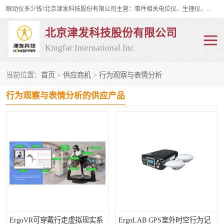
眼动仪多少钱?北京津发科技股份有限公司主营：事件相关电位仪、生理仪、肌电仪、脑电仪、皮电仪、眼动仪；是国家级高新技术企业、科技部认定的科技型中小企业和中关村高新技术企业，具备保密资格，具备自主进出口经营权；自主研发技术、产品与服务荣获多项省部级科学技术奖励、国家发明专利、国家软件著作权和省部级新技术新产品（服务）认证。
北京津发科技股份有限公司
Kingfar International Inc
当前位置：
首页
>
供应商机
>
行为观察与表情分析
皮电仪
脑电仪
行为观察与表情分析的供应产品
肌电仪
生理仪
事件相关电位仪
眼动仪多少钱
行为观察与表情分析
动作捕捉与生物力学
情绪与生理记录
人机交互实验室
神经营销与消费行为实验
车俩与驾驶模拟
ErgoVR可穿戴行走虚拟现实系
ErgoLAB GPS室外时空行为记