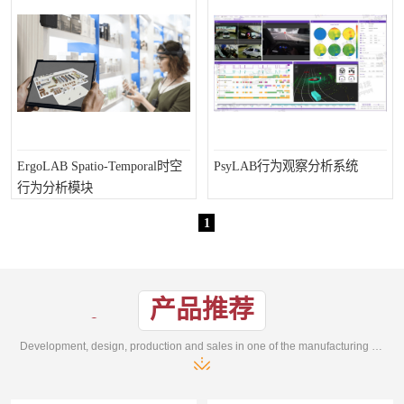
ErgoLAB Spatio-Temporal时空
PsyLAB行为观察分析系统
行为分析模块
1
产品推荐
Development, design, production and sales in one of the manufacturing enterprises