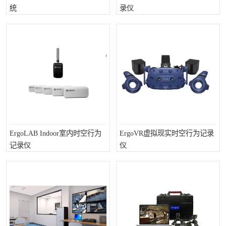
统
录仪
室
人机环境同步云平台
人因测评专家系统
视觉与眼动追踪
ErgoLAB Indoor室内时空行为
ErgoVR虚拟现实时空行为记录
记录仪
仪