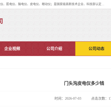
眼动仪多少钱?北京津发科技股份有限公司主营：事件相关电位仪、生理仪、肌电仪、脑电仪、皮电仪、眼动仪；是国家级高新技术企业、科技部认定的科技型中小企业和中关村高新技术企业，具备保密资格，具备自主进出口经营权；自主研发技术、产品与服务荣获多项省部级科学技术奖励、国家发明专利、国家软件著作权和省部级新技术新产品（服务）认证。
司
企业视频
公司介绍
公司动态
门头沟皮电仪多少钱
时间：2026-07-03
点击次数：17