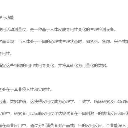
理与功能
肤电活动测量仪，是一种基于人体皮肤导电性变化的生理检测设备。
学而直观：当人体处于不同的心理或生理状态时，如紧张、焦虑、兴奋或
导电性。
捕捉这些细微的电阻或电导变化，并将其转化为可量化的数据。
之处在于其非侵入性和实时性。
迅速，数据准确，这使得皮电仪成为心理学、工效学、临床研究及市场调研
实验中，研究者可以借助皮电仪评估被试者在不同刺激下的情绪反应和应
而在商业应用中，通过分析消费者对产品或广告的皮电反应，企业能深入