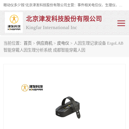
眼动仪多少钱?北京津发科技股份有限公司主营：事件相关电位仪、生理仪、肌电仪、脑电仪、皮电仪、眼动仪；是国家级高新技术企业、科技部认定的科技型中小企业和中关村高新技术企业，具备保密资格，具备自主进出口经营权；自主研发技术、产品与服务荣获多项省部级科学技术奖励、国家发明专利、国家软件著作权和省部级新技术新产品（服务）认证。
北京津发科技股份有限公司
Kingfar International Inc
当前位置：
首页
>
供应商机
>
皮电仪
> 人因生理记录设备 ErgoLAB
皮电仪
脑电仪
智能穿戴人因生理分析系统 成都智能穿戴人因
肌电仪
生理仪
事件相关电位仪
眼动仪多少钱
行为观察与表情分析
动作捕捉与生物力学
情绪与生理记录
人机交互实验室
神经营销与消费行为实验
车俩与驾驶模拟