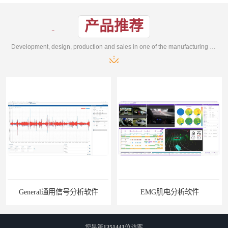
产品推荐
Development, design, production and sales in one of the manufacturing enterprises
件
EMG肌电分析软件
您是第
1351441
位访客