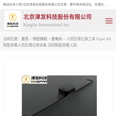
眼动仪多少钱?北京津发科技股份有限公司主营：事件相关电位仪、生理仪、肌电仪、脑电仪、皮电仪、眼动仪；是国家级高新技术企业、科技部认定的科技型中小企业和中关村高新技术企业，具备保密资格，具备自主进出口经营权；自主研发技术、产品与服务荣获多项省部级科学技术奖励、国家发明专利、国家软件著作权和省部级新技术新产品（服务）认证。
北京津发科技股份有限公司
Kingfar International Inc
当前位置：
首页
>
供应商机
>
皮电仪
> 人因生理记录工具 ErgoLAB
皮电仪
脑电仪
智能穿戴人因生理记录设备 沈阳智能穿戴人因
肌电仪
生理仪
事件相关电位仪
眼动仪多少钱
行为观察与表情分析
动作捕捉与生物力学
情绪与生理记录
人机交互实验室
神经营销与消费行为实验
车俩与驾驶模拟