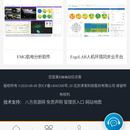
EMG肌电分析软件
ErgoLAB人机环境同步云平台
您是第
1363632
位访客
版权所有 ©2026-08-08
京ICP备14045309号-20
北京津发科技股份有限公司
保留所
有权利.
技术支持：
八方资源网
免责声明
管理员入口
网站地图
OMS材料物理光学属性测量仪
ErgoSIM人体振动工效学分析系统