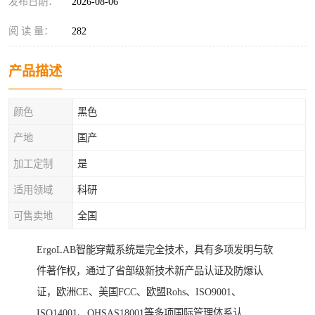
发布日期：
2026-08-06
阅 读 量：
282
产品描述
颜色
黑色
产地
国产
加工定制
是
适用领域
科研
可售卖地
全国
ErgoLAB智能穿戴系统是完全技术，具有多项发明与软
件著作权，通过了省部级新技术新产品认证及防爆认
证，欧洲CE、美国FCC、欧盟Rohs、ISO9001、
ISO14001、OHSAS18001等多项国际管理体系认