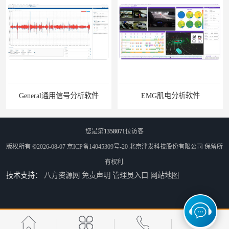
General通用信号分析软件
EMG肌电分析软件
您是第
1358071
位访客
版权所有 ©2026-08-07
京ICP备14045309号-20
北京津发科技股份有限公司
保留所
有权利.
技术支持：
八方资源网
免责声明
管理员入口
网站地图
ErgoLAB人机环境同步云平台
OMS材料物理光学属性测量仪