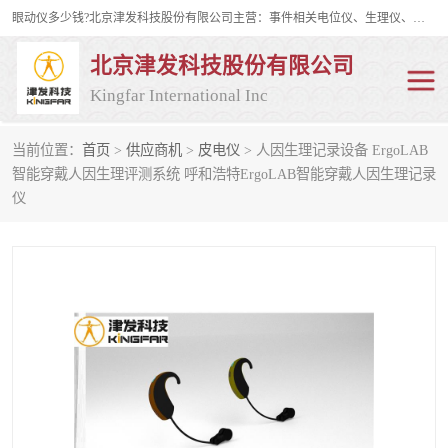
眼动仪多少钱?北京津发科技股份有限公司主营：事件相关电位仪、生理仪、肌电仪、脑电仪、皮电仪、眼动仪；是国家级高新技术企业、科技部认定的科技型中小企业和中关村高新技术企业，具备保密资格，具备自主进出口经营权；自主研发技术、产品与服务荣获多项省部级科学技术奖励、国家发明专利、国家软件著作权和省部级新技术新产品（服务）认证。
北京津发科技股份有限公司
Kingfar International Inc
当前位置：
首页
>
供应商机
>
皮电仪
> 人因生理记录设备 ErgoLAB
皮电仪
脑电仪
智能穿戴人因生理评测系统 呼和浩特ErgoLAB智能穿戴人因生理记录
仪
肌电仪
生理仪
事件相关电位仪
眼动仪多少钱
行为观察与表情分析
动作捕捉与生物力学
情绪与生理记录
人机交互实验室
神经营销与消费行为实验
车俩与驾驶模拟