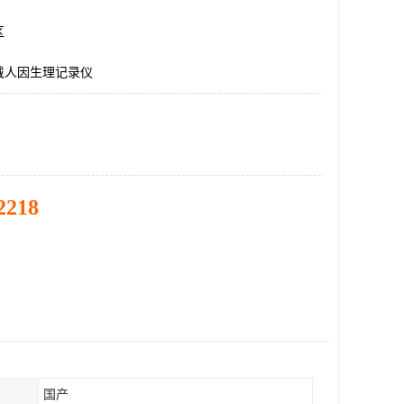
区
戴人因生理记录仪
2218
国产