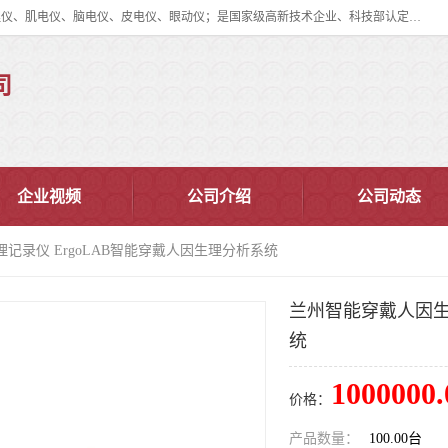
眼动仪多少钱?北京津发科技股份有限公司主营：事件相关电位仪、生理仪、肌电仪、脑电仪、皮电仪、眼动仪；是国家级高新技术企业、科技部认定的科技型中小企业和中关村高新技术企业，具备保密资格，具备自主进出口经营权；自主研发技术、产品与服务荣获多项省部级科学技术奖励、国家发明专利、国家软件著作权和省部级新技术新产品（服务）认证。
司
企业视频
公司介绍
公司动态
记录仪 ErgoLAB智能穿戴人因生理分析系统
兰州智能穿戴人因生理
统
1000000.
价格：
产品数量：
100.00台