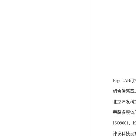
ErgoLA
组合传感器
北京津发科
荣获多项省
ISO9001
津发科技设