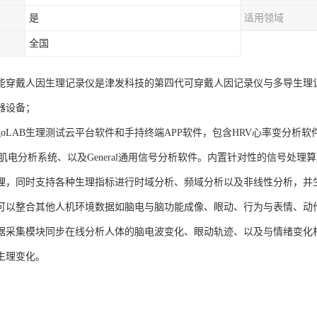
是
适用领域
全国
AB智能穿戴人因生理记录仪是津发科技的第四代可穿戴人因记录仪与多导生
器设备；
goLAB生理测试云平台软件和手持终端APP软件，包含HRV心率变分析软
G肌电分析系统、以及General通用信号分析软件。内置针对性的信号处
理，同时支持各种生理指标进行时域分析、频域分析以及非线性分析，并生成
可以整合其他人机环境数据如脑电与脑功能成像、眼动、行为与表情、动
据采集模块同步在线分析人体的脑电波变化、眼动轨迹、以及与情绪变化
生理变化。