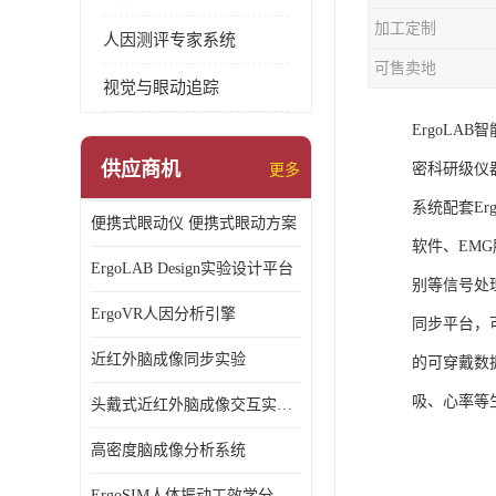
加工定制
人因测评专家系统
可售卖地
视觉与眼动追踪
ErgoL
供应商机
密科研级仪
更多
系统配套Er
便携式眼动仪 便携式眼动方案
软件、EM
ErgoLAB Design实验设计平台
别等信号处
ErgoVR人因分析引擎
同步平台，
近红外脑成像同步实验
的可穿戴数
吸、心率等
头戴式近红外脑成像交互实验室
高密度脑成像分析系统
ErgoSIM人体振动工效学分析系统