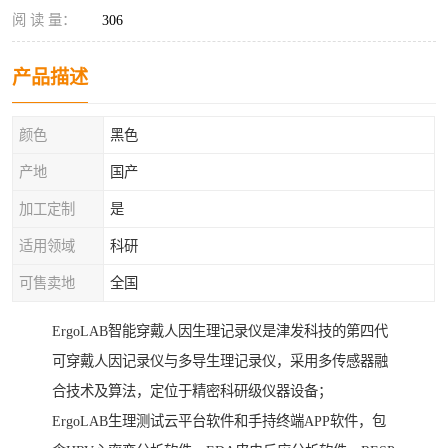
阅 读 量：
306
产品描述
颜色
黑色
产地
国产
加工定制
是
适用领域
科研
可售卖地
全国
ErgoLAB智能穿戴人因生理记录仪是津发科技的第四代
可穿戴人因记录仪与多导生理记录仪，采用多传感器融
合技术及算法，定位于精密科研级仪器设备；
ErgoLAB生理测试云平台软件和手持终端APP软件，包