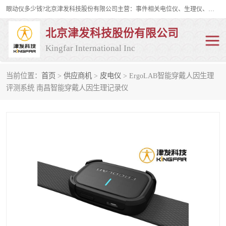
眼动仪多少钱?北京津发科技股份有限公司主营：事件相关电位仪、生理仪、肌电仪、脑电仪、皮电仪、眼动仪；是国家级高新技术企业、科技部认定的科技型中小企业和中关村高新技术企业，具备保密资格，具备自主进出口经营权；自主研发技术、产品与服务荣获多项省部级科学技术奖励、国家发明专利、国家软件著作权和省部级新技术新产品（服务）认证。
北京津发科技股份有限公司
Kingfar International Inc
当前位置：
首页
>
供应商机
>
皮电仪
> ErgoLAB智能穿戴人因生理
皮电仪
脑电仪
评测系统 南昌智能穿戴人因生理记录仪
肌电仪
生理仪
事件相关电位仪
眼动仪多少钱
行为观察与表情分析
动作捕捉与生物力学
情绪与生理记录
人机交互实验室
神经营销与消费行为实验
车俩与驾驶模拟