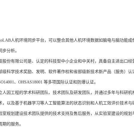
rgoLAB人机环境同步平台，可以整合其他人机环境数据如脑电与脑功能
同步分析。
技股份有限公司是、认定的科技型中小企业和中关村，具备自主进出口经
部级科学技术奖励、发明、软件著作权和省部级新技术新产品（服务）认证；通过
、ISO14001、OHSAS18001 等多项国际认证和防爆认证。
立人因工程的学术科研团队、技术团队及研发团队，并通过多年与科研机
术，以及基于机器学习等人工智能算法的状态识别和人机工效评价技术与
验室规划建设技术团队提供的技术支持及售后服务，从实验室建设的规划
周期的服务。