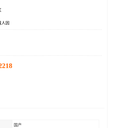
区
戴人因
2218
国产