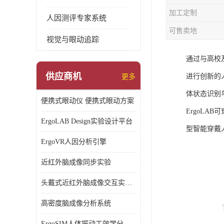
加工定制
人因测评专家系统
可售卖地
视觉与眼动追踪
通过与高校
供应商机
进行创新的
更多
体状态识别
便携式眼动仪 便携式眼动方案
ErgoLA
ErgoLAB Design实验设计平台
型智能穿戴
ErgoVR人因分析引擎
近红外脑成像同步实验
头戴式近红外脑成像交互实验室
高密度脑成像分析系统
ErgoSIM人体振动工效学分析系统