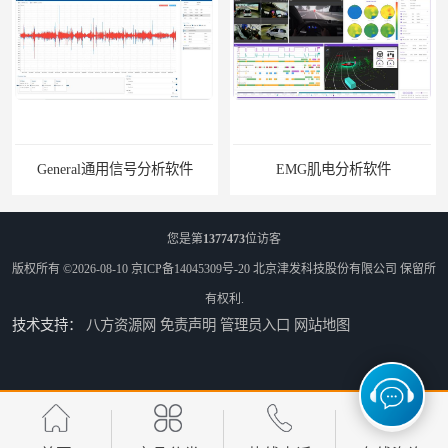
General通用信号分析软件
EMG肌电分析软件
您是第
1377473
位访客
版权所有 ©2026-08-10
京ICP备14045309号-20
北京津发科技股份有限公司
保留所
有权利.
技术支持：
八方资源网
免责声明
管理员入口
网站地图
ErgoLAB人机环境同步云平台
OMS材料物理光学属性测量仪