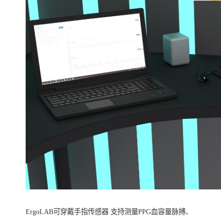
ErgoLAB可穿戴手指传感器 支持测量PPG血容量脉搏、