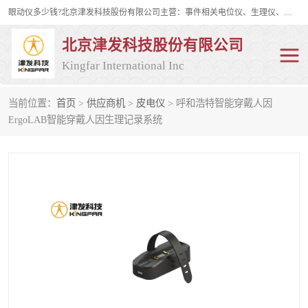
眼动仪多少钱?北京津发科技股份有限公司主营：事件相关电位仪、生理仪、肌电仪、脑电仪、皮电仪、眼动仪；是国家级高新技术企业、科技部认定的科技型中小企业和中关村高新技术企业，具备保密资格，具备自主进出口经营权；自主研发技术、产品与服务荣获多项省部级科学技术奖励、国家发明专利、国家软件著作权和省部级新技术新产品（服务）认证。
北京津发科技股份有限公司
Kingfar International Inc
当前位置：
首页
>
供应商机
>
皮电仪
> 呼和浩特智能穿戴人因
皮电仪
脑电仪
ErgoLAB智能穿戴人因生理记录系统
肌电仪
生理仪
事件相关电位仪
眼动仪多少钱
行为观察与表情分析
动作捕捉与生物力学
情绪与生理记录
人机交互实验室
神经营销与消费行为实验
车俩与驾驶模拟