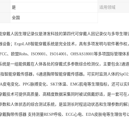
是
适用领域
全国
AB智能穿戴人因生理记录仪是津发科技的第四代可穿戴人因记录仪与多导生
器设备；ErgoLAB智能穿戴系统是完全技术，具有多项发明与软件著作
CC、欧盟Rohs、ISO9001、ISO14001、OHSAS18001等多项国际
系统是一组能佩戴在人体各处的穿戴式多参数综合检测仪，主要包含2通道
手指智能穿戴传感器，6通道胸带智能穿戴传感器。可实时监测人体的SpO2血
DA皮电变化、PPG脉搏变化、SKT体温、EMG肌电等生理指标，还可以
穿戴技术可提供高质量、高精度数据采集同时被试佩戴舒适，是一套可在
参数和人体状态的综合测试系统，是监测长时程运动状态和生理参数的解
B可穿戴胸带传感器 支持测量RESP呼吸、ECG心电、EDA皮肤电等生理