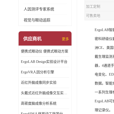
加工定制
人因测评专家系统
可售卖地
视觉与眼动追踪
ErgoL
供应商机
密科研级仪
更多
洲CE、美国F
便携式眼动仪 便携式眼动方案
戴生理监测
ErgoLAB Design实验设计平台
器，4通道
ErgoVR人因分析引擎
电变化、E
近红外脑成像同步实验
数据。智能
一系列生理
头戴式近红外脑成像交互实验室
ErgoLA
高密度脑成像分析系统
理记录仪。
ErgoSIM人体振动工效学分析系统