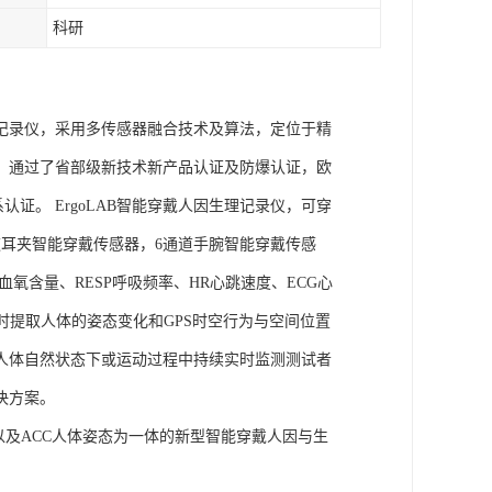
科研
理记录仪，采用多传感器融合技术及算法，定位于精
权，通过了省部级新技术新产品认证及防爆认证，欧
管理体系认证。 ErgoLAB智能穿戴人因生理记录仪，可穿
耳夹智能穿戴传感器，6通道手腕智能穿戴传感
氧含量、RESP呼吸频率、HR心跳速度、ECG心
实时提取人体的姿态变化和GPS时空行为与空间位置
人体自然状态下或运动过程中持续实时监测测试者
决方案。
信号以及ACC人体姿态为一体的新型智能穿戴人因与生