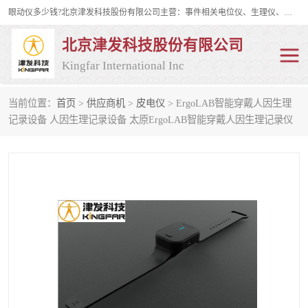
眼动仪多少钱?北京津发科技股份有限公司主营：事件相关电位仪、生理仪、肌电仪、脑电仪、皮电仪、眼动仪；是国家级高新技术企业、科技部认定的科技型中小企业和中关村高新技术企业，具备保密资格，具备自主进出口经营权；自主研发技术、产品与服务荣获多项省部级科学技术奖励、国家发明专利、国家软件著作权和省部级新技术新产品（服务）认证。
北京津发科技股份有限公司
Kingfar International Inc
当前位置：
首页
>
供应商机
>
皮电仪
> ErgoLAB智能穿戴人因生理
皮电仪
脑电仪
记录设备 人因生理记录设备 太原ErgoLAB智能穿戴人因生理记录仪
肌电仪
生理仪
事件相关电位仪
眼动仪多少钱
行为观察与表情分析
动作捕捉与生物力学
情绪与生理记录
人机交互实验室
神经营销与消费行为实验
车俩与驾驶模拟