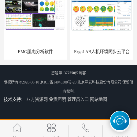
EMG肌电分析软件
ErgoLAB人机环境同步云平台
您是第
1377550
位访客
版权所有 ©2026-08-10
京ICP备14045309号-20
北京津发科技股份有限公司
保留所
有权利.
技术支持：
八方资源网
免责声明
管理员入口
网站地图
OMS材料物理光学属性测量仪
ErgoSIM人体振动工效学分析系统