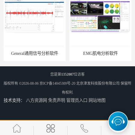
General通用信号分析软件
EMG肌电分析软件
您是第
1352007
位访客
版权所有 ©2026-08-06
京ICP备14045309号-20
北京津发科技股份有限公司
保留所
有权利.
技术支持：
八方资源网
免责声明
管理员入口
网站地图
ErgoLAB人机环境同步云平台
OMS材料物理光学属性测量仪