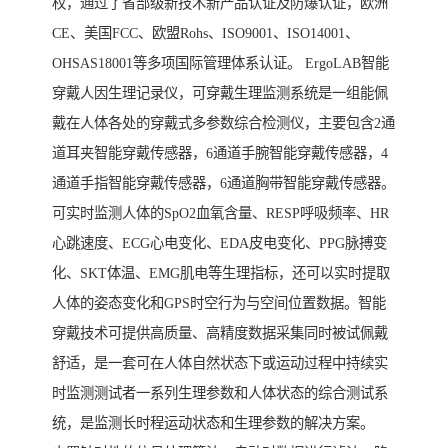
权，通过了省部级新技术新产品认证及防爆认证，欧洲
CE、美国FCC、欧盟Rohs、ISO9001、ISO14001、
OHSAS18001等多项国际管理体系认证。 ErgoLAB智能
穿戴人因生理记录仪，可穿戴生理监测系统是一组能佩
戴在人体各处的穿戴式多参数综合检测仪，主要包含2通
道耳夹智能穿戴传感器，6通道手腕智能穿戴传感器，4
通道手指智能穿戴传感器，6通道胸带智能穿戴传感器。
可实时监测人体的SpO2血氧含量、RESP呼吸频率、HR
心跳速度、ECG心电变化、EDA皮电变化、PPG脉搏变
化、SKT体温、EMG肌电等生理指标，还可以实时提取
人体的姿态变化和GPS时空行为与空间位置数据。智能
穿戴技术可提供高质量、高精度数据采集同时被试佩戴
舒适，是一套可在人体自然状态下或运动过程中持续实
时监测测试者一系列生理参数和人体状态的综合测试系
统，是监测长时程运动状态和生理参数的解决方案。