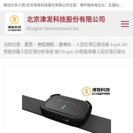
眼动仪多少钱?北京津发科技股份有限公司主营：事件相关电位仪、生理仪、肌电仪、脑电仪、皮电仪、眼动仪；是国家级高新技术企业、科技部认定的科技型中小企业和中关村高新技术企业，具备保密资格，具备自主进出口经营权；自主研发技术、产品与服务荣获多项省部级科学技术奖励、国家发明专利、国家软件著作权和省部级新技术新产品（服务）认证。
北京津发科技股份有限公司
Kingfar International Inc
当前位置：
首页
>
供应商机
>
皮电仪
> 人因生理记录设备 ErgoLAB
皮电仪
脑电仪
智能穿戴人因生理分析系统 银川ErgoLAB智能穿戴人因生理记录仪
肌电仪
生理仪
事件相关电位仪
眼动仪多少钱
行为观察与表情分析
动作捕捉与生物力学
情绪与生理记录
人机交互实验室
神经营销与消费行为实验
车俩与驾驶模拟