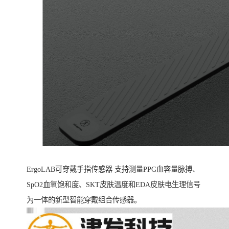
ErgoLAB可穿戴手指传感器 支持测量PPG血容量脉搏、
SpO2血氧饱和度、SKT皮肤温度和EDA皮肤电生理信号
为一体的新型智能穿戴组合传感器。