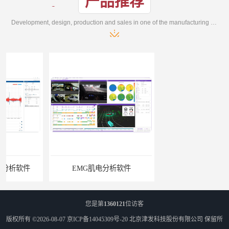
产品推荐
Development, design, production and sales in one of the manufacturing enterprises
EMG肌电分析软件
ErgoLAB人机环境同步云平台
您是第
1360121
位访客
版权所有 ©2026-08-07
京ICP备14045309号-20
北京津发科技股份有限公司
保留所