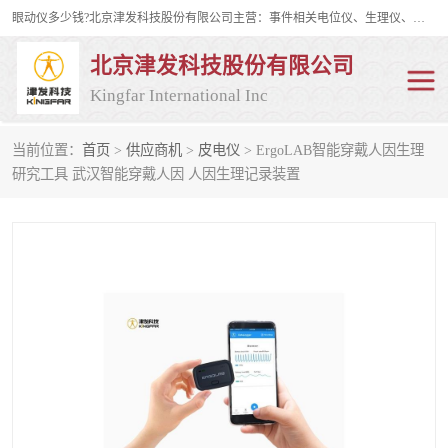
眼动仪多少钱?北京津发科技股份有限公司主营：事件相关电位仪、生理仪、肌电仪、脑电仪、皮电仪、眼动仪；是国家级高新技术企业、科技部认定的科技型中小企业和中关村高新技术企业，具备保密资格，具备自主进出口经营权；自主研发技术、产品与服务荣获多项省部级科学技术奖励、国家发明专利、国家软件著作权和省部级新技术新产品（服务）认证。
北京津发科技股份有限公司
Kingfar International Inc
当前位置：
首页
>
供应商机
>
皮电仪
> ErgoLAB智能穿戴人因生理
皮电仪
脑电仪
研究工具 武汉智能穿戴人因 人因生理记录装置
肌电仪
生理仪
事件相关电位仪
眼动仪多少钱
行为观察与表情分析
动作捕捉与生物力学
情绪与生理记录
人机交互实验室
神经营销与消费行为实验
车俩与驾驶模拟