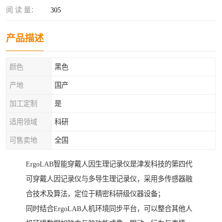
阅 读 量：
305
产品描述
颜色
黑色
产地
国产
加工定制
是
适用领域
科研
可售卖地
全国
ErgoLAB智能穿戴人因生理记录仪是津发科技的第四代
可穿戴人因记录仪与多导生理记录仪，采用多传感器融
合技术及算法，定位于精密科研级仪器设备；
同时结合ErgoLAB人机环境同步平台，可以整合其他人