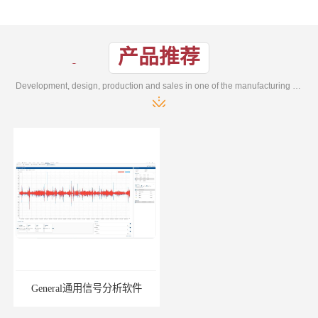
产品推荐
Development, design, production and sales in one of the manufacturing enterprises
General通用信号分析软件
EMG肌电分析软件