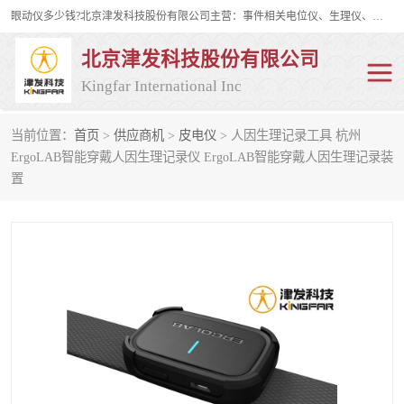
眼动仪多少钱?北京津发科技股份有限公司主营：事件相关电位仪、生理仪、肌电仪、脑电仪、皮电仪、眼动仪；是国家级高新技术企业、科技部认定的科技型中小企业和中关村高新技术企业，具备保密资格，具备自主进出口经营权；自主研发技术、产品与服务荣获多项省部级科学技术奖励、国家发明专利、国家软件著作权和省部级新技术新产品（服务）认证。
北京津发科技股份有限公司
Kingfar International Inc
当前位置：
首页
>
供应商机
>
皮电仪
> 人因生理记录工具 杭州
皮电仪
脑电仪
ErgoLAB智能穿戴人因生理记录仪 ErgoLAB智能穿戴人因生理记录装
置
肌电仪
生理仪
事件相关电位仪
眼动仪多少钱
行为观察与表情分析
动作捕捉与生物力学
情绪与生理记录
人机交互实验室
神经营销与消费行为实验
车俩与驾驶模拟