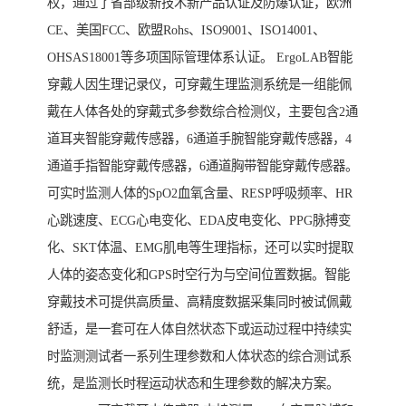
权，通过了省部级新技术新产品认证及防爆认证，欧洲
CE、美国FCC、欧盟Rohs、ISO9001、ISO14001、
OHSAS18001等多项国际管理体系认证。 ErgoLAB智能
穿戴人因生理记录仪，可穿戴生理监测系统是一组能佩
戴在人体各处的穿戴式多参数综合检测仪，主要包含2通
道耳夹智能穿戴传感器，6通道手腕智能穿戴传感器，4
通道手指智能穿戴传感器，6通道胸带智能穿戴传感器。
可实时监测人体的SpO2血氧含量、RESP呼吸频率、HR
心跳速度、ECG心电变化、EDA皮电变化、PPG脉搏变
化、SKT体温、EMG肌电等生理指标，还可以实时提取
人体的姿态变化和GPS时空行为与空间位置数据。智能
穿戴技术可提供高质量、高精度数据采集同时被试佩戴
舒适，是一套可在人体自然状态下或运动过程中持续实
时监测测试者一系列生理参数和人体状态的综合测试系
统，是监测长时程运动状态和生理参数的解决方案。