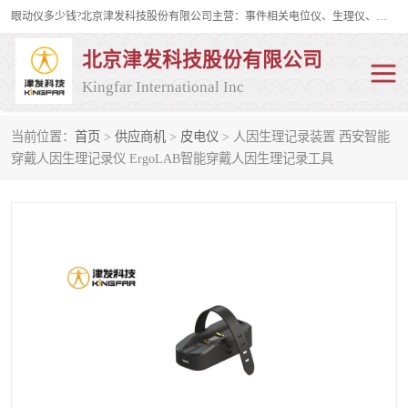
眼动仪多少钱?北京津发科技股份有限公司主营：事件相关电位仪、生理仪、肌电仪、脑电仪、皮电仪、眼动仪；是国家级高新技术企业、科技部认定的科技型中小企业和中关村高新技术企业，具备保密资格，具备自主进出口经营权；自主研发技术、产品与服务荣获多项省部级科学技术奖励、国家发明专利、国家软件著作权和省部级新技术新产品（服务）认证。
北京津发科技股份有限公司
Kingfar International Inc
当前位置：
首页
>
供应商机
>
皮电仪
> 人因生理记录装置 西安智能
皮电仪
脑电仪
穿戴人因生理记录仪 ErgoLAB智能穿戴人因生理记录工具
肌电仪
生理仪
事件相关电位仪
眼动仪多少钱
行为观察与表情分析
动作捕捉与生物力学
情绪与生理记录
人机交互实验室
神经营销与消费行为实验
车俩与驾驶模拟