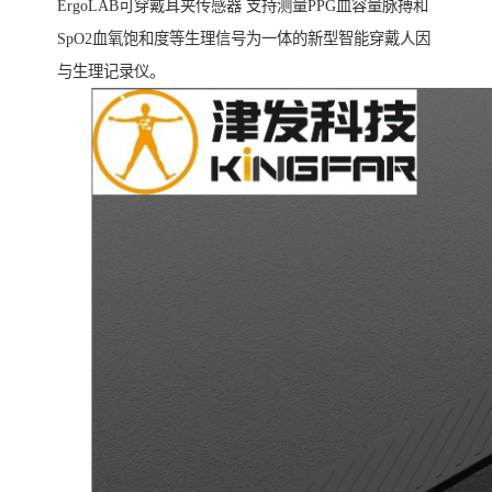
ErgoLAB可穿戴耳夹传感器 支持测量PPG血容量脉搏和
SpO2血氧饱和度等生理信号为一体的新型智能穿戴人因
与生理记录仪。