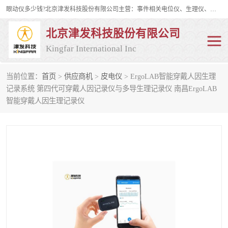
眼动仪多少钱?北京津发科技股份有限公司主营：事件相关电位仪、生理仪、肌电仪、脑电仪、皮电仪、眼动仪；是国家级高新技术企业、科技部认定的科技型中小企业和中关村高新技术企业，具备保密资格，具备自主进出口经营权；自主研发技术、产品与服务荣获多项省部级科学技术奖励、国家发明专利、国家软件著作权和省部级新技术新产品（服务）认证。
北京津发科技股份有限公司
Kingfar International Inc
当前位置：
首页
>
供应商机
>
皮电仪
> ErgoLAB智能穿戴人因生理
皮电仪
脑电仪
记录系统 第四代可穿戴人因记录仪与多导生理记录仪 南昌ErgoLAB
智能穿戴人因生理记录仪
肌电仪
生理仪
事件相关电位仪
眼动仪多少钱
行为观察与表情分析
动作捕捉与生物力学
情绪与生理记录
人机交互实验室
神经营销与消费行为实验
车俩与驾驶模拟