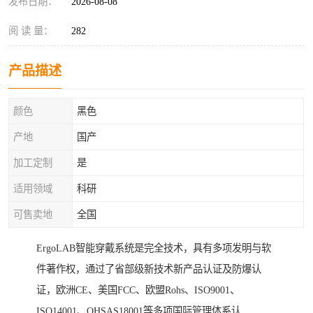
发布日期：
2026-08-08
阅 读 量：
282
产品描述
颜色
黑色
产地
国产
加工定制
是
适用领域
科研
可售卖地
全国
ErgoLAB智能穿戴系统是完全技术，具有多项发明与软
件著作权，通过了省部级新技术新产品认证及防爆认
证，欧洲CE、美国FCC、欧盟Rohs、ISO9001、
ISO14001、OHSAS18001等多项国际管理体系认