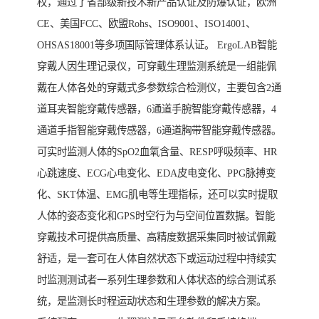
权，通过了省部级新技术新产品认证及防爆认证，欧洲
CE、美国FCC、欧盟Rohs、ISO9001、ISO14001、
OHSAS18001等多项国际管理体系认证。 ErgoLAB智能
穿戴人因生理记录仪，可穿戴生理监测系统是一组能佩
戴在人体各处的穿戴式多参数综合检测仪，主要包含2通
道耳夹智能穿戴传感器，6通道手腕智能穿戴传感器，4
通道手指智能穿戴传感器，6通道胸带智能穿戴传感器。
可实时监测人体的SpO2血氧含量、RESP呼吸频率、HR
心跳速度、ECG心电变化、EDA皮电变化、PPG脉搏变
化、SKT体温、EMG肌电等生理指标，还可以实时提取
人体的姿态变化和GPS时空行为与空间位置数据。智能
穿戴技术可提供高质量、高精度数据采集同时被试佩戴
舒适，是一套可在人体自然状态下或运动过程中持续实
时监测测试者一系列生理参数和人体状态的综合测试系
统，是监测长时程运动状态和生理参数的解决方案。