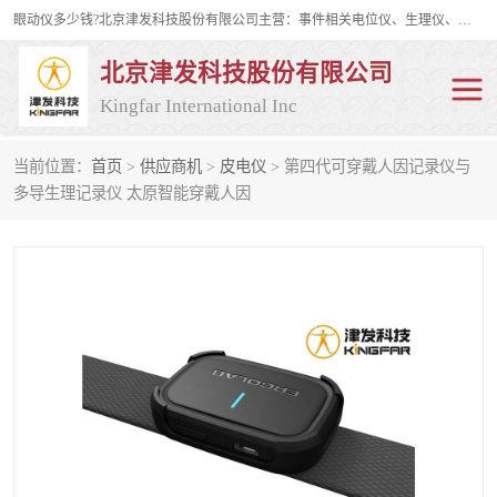
眼动仪多少钱?北京津发科技股份有限公司主营：事件相关电位仪、生理仪、肌电仪、脑电仪、皮电仪、眼动仪；是国家级高新技术企业、科技部认定的科技型中小企业和中关村高新技术企业，具备保密资格，具备自主进出口经营权；自主研发技术、产品与服务荣获多项省部级科学技术奖励、国家发明专利、国家软件著作权和省部级新技术新产品（服务）认证。
北京津发科技股份有限公司
Kingfar International Inc
当前位置：
首页
>
供应商机
>
皮电仪
> 第四代可穿戴人因记录仪与
皮电仪
脑电仪
多导生理记录仪 太原智能穿戴人因
肌电仪
生理仪
事件相关电位仪
眼动仪多少钱
行为观察与表情分析
动作捕捉与生物力学
情绪与生理记录
人机交互实验室
神经营销与消费行为实验
车俩与驾驶模拟