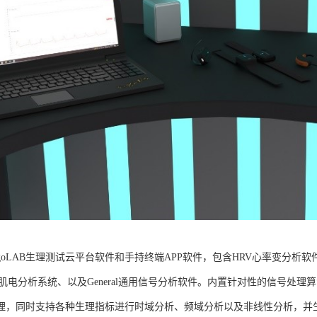
goLAB生理测试云平台软件和手持终端APP软件，包含HRV心率变分析软
G肌电分析系统、以及General通用信号分析软件。内置针对性的信号处
理，同时支持各种生理指标进行时域分析、频域分析以及非线性分析，并生成