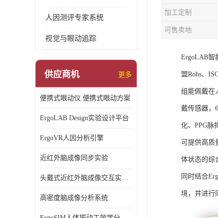
加工定制
人因测评专家系统
可售卖地
视觉与眼动追踪
ErgoL
供应商机
盟Rohs、I
更多
组能佩戴在
便携式眼动仪 便携式眼动方案
戴传感器，6
ErgoLAB Design实验设计平台
化、PPG
ErgoVR人因分析引擎
可提供高质
近红外脑成像同步实验
体状态的综
同时结合E
头戴式近红外脑成像交互实验室
境，并进行
高密度脑成像分析系统
ErgoSIM人体振动工效学分析系统