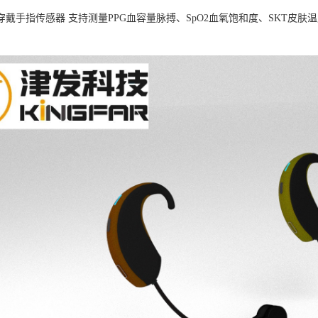
B可穿戴手指传感器 支持测量PPG血容量脉搏、SpO2血氧饱和度、SKT
。