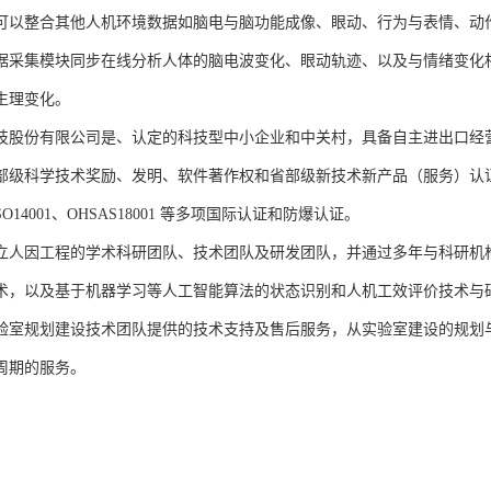
可以整合其他人机环境数据如脑电与脑功能成像、眼动、行为与表情、动
据采集模块同步在线分析人体的脑电波变化、眼动轨迹、以及与情绪变化
生理变化。
技股份有限公司是、认定的科技型中小企业和中关村，具备自主进出口经
部级科学技术奖励、发明、软件著作权和省部级新技术新产品（服务）认证；通过
、ISO14001、OHSAS18001 等多项国际认证和防爆认证。
立人因工程的学术科研团队、技术团队及研发团队，并通过多年与科研机
术，以及基于机器学习等人工智能算法的状态识别和人机工效评价技术与
验室规划建设技术团队提供的技术支持及售后服务，从实验室建设的规划
周期的服务。