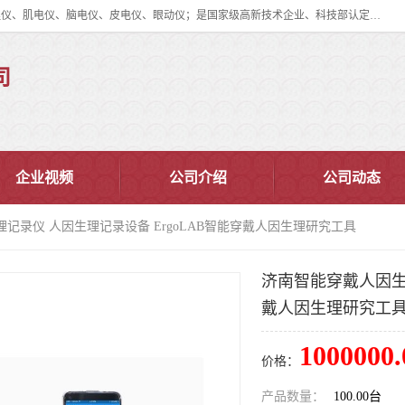
眼动仪多少钱?北京津发科技股份有限公司主营：事件相关电位仪、生理仪、肌电仪、脑电仪、皮电仪、眼动仪；是国家级高新技术企业、科技部认定的科技型中小企业和中关村高新技术企业，具备保密资格，具备自主进出口经营权；自主研发技术、产品与服务荣获多项省部级科学技术奖励、国家发明专利、国家软件著作权和省部级新技术新产品（服务）认证。
司
企业视频
公司介绍
公司动态
记录仪 人因生理记录设备 ErgoLAB智能穿戴人因生理研究工具
济南智能穿戴人因生理
戴人因生理研究工
1000000.
价格：
产品数量：
100.00台