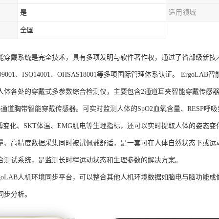
是
适用领域
全国
AB智能穿戴系统是完全技术，具有多项发明与软件著作权，通过了省部级新技
SO9001、ISO14001、OHSAS18001等多项国际管理体系认证。 Er
人体各处的穿戴式多参数综合检测仪，主要包含2通道耳夹智能穿戴传感器
通道胸带智能穿戴传感器。可实时监测人体的SpO2血氧含量、RESP呼吸
脉搏变化、SKT体温、EMG肌电等生理指标，还可以实时提取人体的姿态变
量、高精度数据采集同时被试佩戴舒适，是一套可在人体自然状态下或运
合测试系统，是监测长时程运动状态和生理参数的解决方案。
rgoLAB人机环境同步平台，可以整合其他人机环境数据如脑电与脑功能
同步分析。