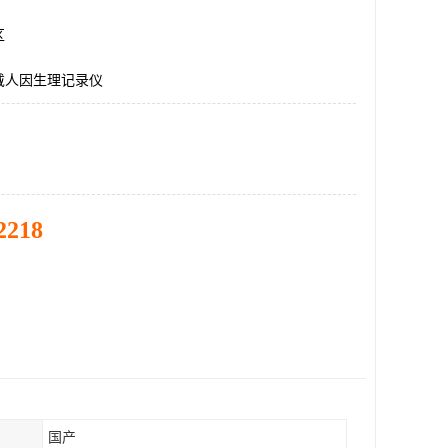
区
戴人因生理记录仪
2218
国产