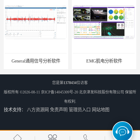
General通用信号分析软件
EMG肌电分析软件
您是第
1378434
位访客
版权所有 ©2026-08-11
京ICP备14045309号-20
北京津发科技股份有限公司
保留所
有权利.
技术支持：
八方资源网
免责声明
管理员入口
网站地图
ErgoLAB人机环境同步云平台
OMS材料物理光学属性测量仪