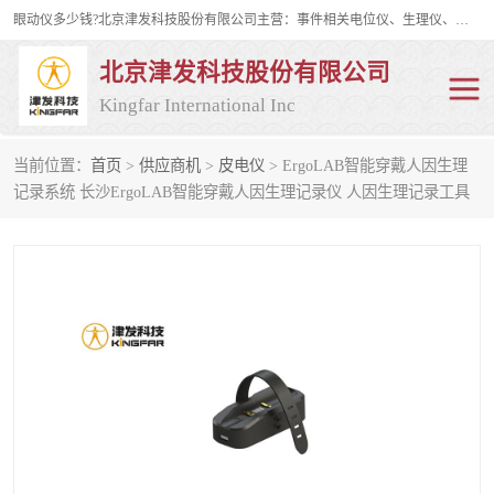
眼动仪多少钱?北京津发科技股份有限公司主营：事件相关电位仪、生理仪、肌电仪、脑电仪、皮电仪、眼动仪；是国家级高新技术企业、科技部认定的科技型中小企业和中关村高新技术企业，具备保密资格，具备自主进出口经营权；自主研发技术、产品与服务荣获多项省部级科学技术奖励、国家发明专利、国家软件著作权和省部级新技术新产品（服务）认证。
北京津发科技股份有限公司
Kingfar International Inc
当前位置：
首页
>
供应商机
>
皮电仪
> ErgoLAB智能穿戴人因生理
皮电仪
脑电仪
记录系统 长沙ErgoLAB智能穿戴人因生理记录仪 人因生理记录工具
肌电仪
生理仪
事件相关电位仪
眼动仪多少钱
行为观察与表情分析
动作捕捉与生物力学
情绪与生理记录
人机交互实验室
神经营销与消费行为实验
车俩与驾驶模拟