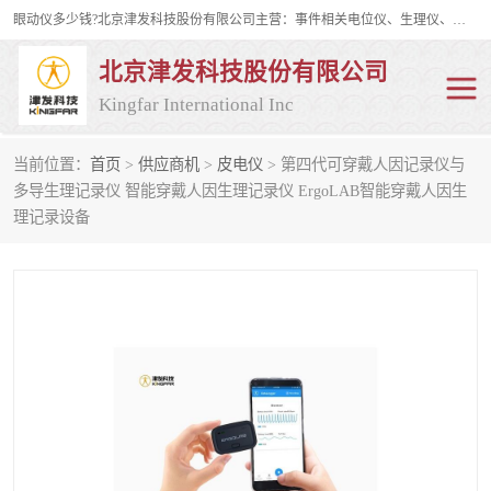
眼动仪多少钱?北京津发科技股份有限公司主营：事件相关电位仪、生理仪、肌电仪、脑电仪、皮电仪、眼动仪；是国家级高新技术企业、科技部认定的科技型中小企业和中关村高新技术企业，具备保密资格，具备自主进出口经营权；自主研发技术、产品与服务荣获多项省部级科学技术奖励、国家发明专利、国家软件著作权和省部级新技术新产品（服务）认证。
北京津发科技股份有限公司
Kingfar International Inc
当前位置：
首页
>
供应商机
>
皮电仪
> 第四代可穿戴人因记录仪与
皮电仪
脑电仪
多导生理记录仪 智能穿戴人因生理记录仪 ErgoLAB智能穿戴人因生
理记录设备
肌电仪
生理仪
事件相关电位仪
眼动仪多少钱
行为观察与表情分析
动作捕捉与生物力学
情绪与生理记录
人机交互实验室
神经营销与消费行为实验
车俩与驾驶模拟