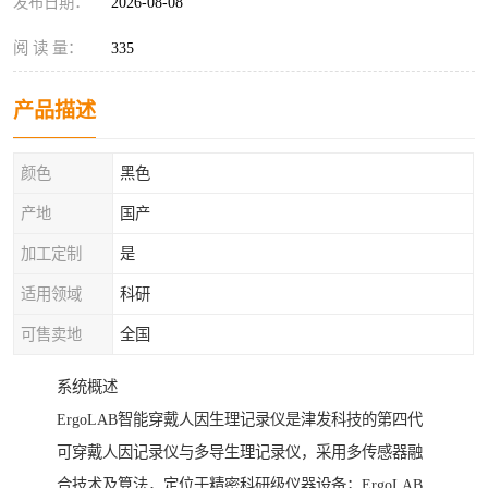
发布日期：
2026-08-08
阅 读 量：
335
产品描述
颜色
黑色
产地
国产
加工定制
是
适用领域
科研
可售卖地
全国
系统概述
ErgoLAB智能穿戴人因生理记录仪是津发科技的第四代
可穿戴人因记录仪与多导生理记录仪，采用多传感器融
合技术及算法，定位于精密科研级仪器设备；ErgoLAB