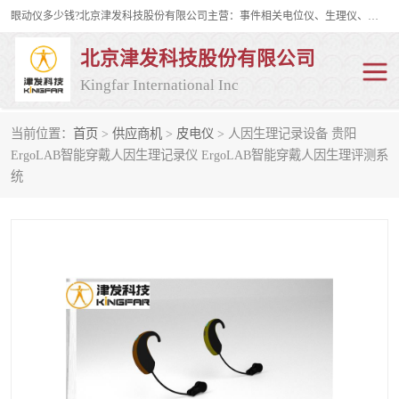
眼动仪多少钱?北京津发科技股份有限公司主营：事件相关电位仪、生理仪、肌电仪、脑电仪、皮电仪、眼动仪；是国家级高新技术企业、科技部认定的科技型中小企业和中关村高新技术企业，具备保密资格，具备自主进出口经营权；自主研发技术、产品与服务荣获多项省部级科学技术奖励、国家发明专利、国家软件著作权和省部级新技术新产品（服务）认证。
北京津发科技股份有限公司
Kingfar International Inc
当前位置：
首页
>
供应商机
>
皮电仪
> 人因生理记录设备 贵阳
皮电仪
脑电仪
ErgoLAB智能穿戴人因生理记录仪 ErgoLAB智能穿戴人因生理评测系
统
肌电仪
生理仪
事件相关电位仪
眼动仪多少钱
行为观察与表情分析
动作捕捉与生物力学
情绪与生理记录
人机交互实验室
神经营销与消费行为实验
车俩与驾驶模拟