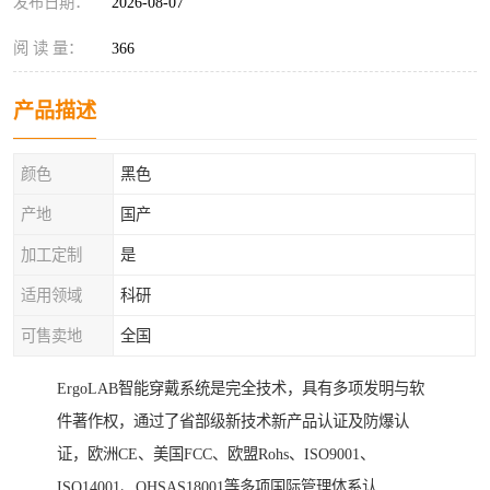
发布日期：
2026-08-07
阅 读 量：
366
产品描述
颜色
黑色
产地
国产
加工定制
是
适用领域
科研
可售卖地
全国
ErgoLAB智能穿戴系统是完全技术，具有多项发明与软
件著作权，通过了省部级新技术新产品认证及防爆认
证，欧洲CE、美国FCC、欧盟Rohs、ISO9001、
ISO14001、OHSAS18001等多项国际管理体系认