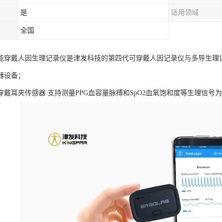
是
适用领域
全国
AB智能穿戴人因生理记录仪是津发科技的第四代可穿戴人因记录仪与多导生
器设备；
B可穿戴耳夹传感器 支持测量PPG血容量脉搏和SpO2血氧饱和度等生理