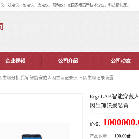
眼动仪多少钱?北京津发科技股份有限公司主营：事件相关电位仪、生理仪、肌电仪、脑电仪、皮电仪、眼动仪；是国家级高新技术企业、科技部认定的科技型中小企业和中关村高新技术企业，具备保密资格，具备自主进出口经营权；自主研发技术、产品与服务荣获多项省部级科学技术奖励、国家发明专利、国家软件著作权和省部级新技术新产品（服务）认证。
司
企业视频
公司介绍
公司动态
戴人因生理分析系统 智能穿戴人因生理记录仪 人因生理记录装置
ErgoLAB智能穿
因生理记录装置
1000000.
价格：
产品数量：
100.00台