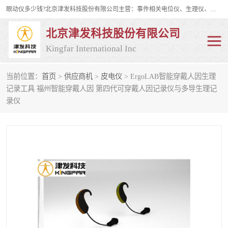
眼动仪多少钱?北京津发科技股份有限公司主营：事件相关电位仪、生理仪、肌电仪、脑电仪、皮电仪、眼动仪；是国家级高新技术企业、科技部认定的科技型中小企业和中关村高新技术企业，具备保密资格，具备自主进出口经营权；自主研发技术、产品与服务荣获多项省部级科学技术奖励、国家发明专利、国家软件著作权和省部级新技术新产品（服务）认证。
北京津发科技股份有限公司
Kingfar International Inc
当前位置：
首页
>
供应商机
>
皮电仪
> ErgoLAB智能穿戴人因生理
皮电仪
脑电仪
记录工具 福州智能穿戴人因 第四代可穿戴人因记录仪与多导生理记
录仪
肌电仪
生理仪
事件相关电位仪
眼动仪多少钱
行为观察与表情分析
动作捕捉与生物力学
情绪与生理记录
人机交互实验室
神经营销与消费行为实验
车俩与驾驶模拟