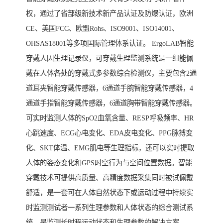
权，通过了省部级新技术新产品认证及防爆认证，欧洲
CE、美国FCC、欧盟Rohs、ISO9001、ISO14001、
OHSAS18001等多项国际管理体系认证。 ErgoLAB智能
穿戴人因生理记录仪，可穿戴生理监测系统是一组能佩
戴在人体各处的穿戴式多参数综合检测仪，主要包含2通
道耳夹智能穿戴传感器，6通道手腕智能穿戴传感器，4
通道手指智能穿戴传感器，6通道胸带智能穿戴传感器。
可实时监测人体的SpO2血氧含量、RESP呼吸频率、HR
心跳速度、ECG心电变化、EDA皮电变化、PPG脉搏变
化、SKT体温、EMG肌电等生理指标，还可以实时提取
人体的姿态变化和GPS时空行为与空间位置数据。智能
穿戴技术可提供高质量、高精度数据采集同时被试佩戴
舒适，是一套可在人体自然状态下或运动过程中持续实
时监测测试者一系列生理参数和人体状态的综合测试系
统，是监测长时程运动状态和生理参数的解决方案。