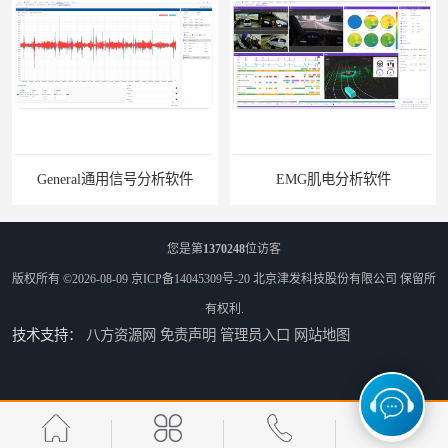
General通用信号分析软件
EMG肌电分析软件
您是第
1370248
位访客
版权所有 ©2026-08-09
京ICP备14045309号-20
北京津发科技股份有限公司
保留所
有权利.
技术支持：
八方资源网
免责声明
管理员入口
网站地图
ErgoLAB人机环境同步云平台
OMS材料物理光学属性测量仪