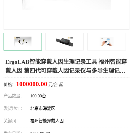
室
人机环境同步云平台
人因测评专家系统
视觉与眼动追踪
ErgoLAB智能穿戴人因生理记录工具 福州智能穿
戴人因 第四代可穿戴人因记录仪与多导生理记录
仪
1000000.00
价格：
元/台 起
产品数量：
100.00台
发货地址：
北京市海淀区
关键词：
福州智能穿戴人因