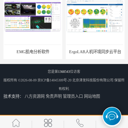
电分析软件
ErgoLAB人机环境同步云平台
您是第
1368543
位访客
版权所有 ©2026-08-09
京ICP备14045309号-20
北京津发科技股份有限公司
保留所
有权利.
技术支持：
八方资源网
免责声明
管理员入口
网站地图
OMS材料物理光学属性测量仪
ErgoSIM人体振动工效学分析系统