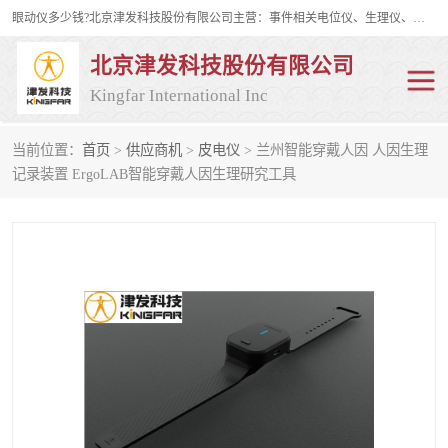
眼动仪多少钱?北京津发科技股份有限公司主营：事件相关电位仪、生理仪、肌电仪、脑电仪、皮电仪、眼动仪；是国家级高新技术企业、科技部认定的科技型中小企业和中关村高新技术企业，具备保密资格，具备自主进出口经营权；自主研发技术、产品与服务荣获多项省部级科学技术奖励、国家发明专利、国家软件著作权和省部级新技术新产品（服务）认证。
北京津发科技股份有限公司
Kingfar International Inc
当前位置：
首页
>
供应商机
>
皮电仪
> 兰州智能穿戴人因 人因生理
皮电仪
脑电仪
记录装置 ErgoLAB智能穿戴人因生理研究工具
肌电仪
生理仪
事件相关电位仪
眼动仪多少钱
行为观察与表情分析
动作捕捉与生物力学
情绪与生理记录
人机交互实验室
神经营销与消费行为实验
车俩与驾驶模拟