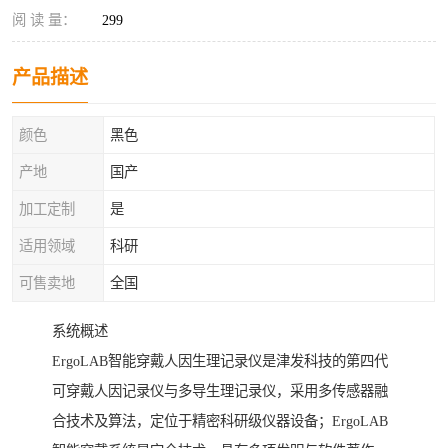
阅 读 量：
299
产品描述
颜色
黑色
产地
国产
加工定制
是
适用领域
科研
可售卖地
全国
系统概述
ErgoLAB智能穿戴人因生理记录仪是津发科技的第四代
可穿戴人因记录仪与多导生理记录仪，采用多传感器融
合技术及算法，定位于精密科研级仪器设备；ErgoLAB