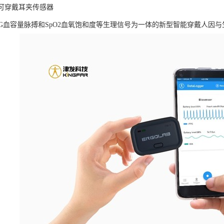
LAB可穿戴耳夹传感器
PG血容量脉搏和SpO2血氧饱和度等生理信号为一体的新型智能穿戴人因