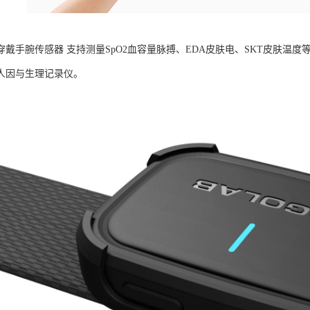
B可穿戴手腕传感器 支持测量SpO2血容量脉搏、EDA皮肤电、SKT皮肤
人因与生理记录仪。