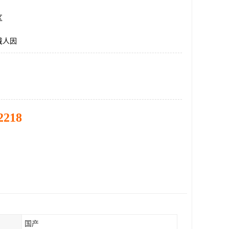
区
戴人因
2218
国产