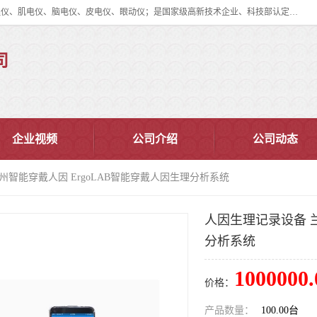
眼动仪多少钱?北京津发科技股份有限公司主营：事件相关电位仪、生理仪、肌电仪、脑电仪、皮电仪、眼动仪；是国家级高新技术企业、科技部认定的科技型中小企业和中关村高新技术企业，具备保密资格，具备自主进出口经营权；自主研发技术、产品与服务荣获多项省部级科学技术奖励、国家发明专利、国家软件著作权和省部级新技术新产品（服务）认证。
司
企业视频
公司介绍
公司动态
州智能穿戴人因 ErgoLAB智能穿戴人因生理分析系统
人因生理记录设备 兰
分析系统
1000000.
价格：
产品数量：
100.00台