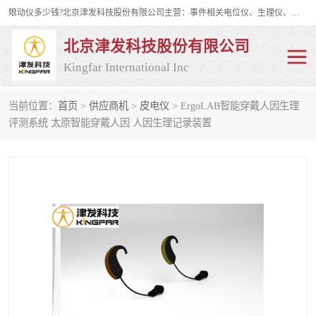
眼动仪多少钱?北京津发科技股份有限公司主营：事件相关电位仪、生理仪、肌电仪、脑电仪、皮电仪、眼动仪；是国家级高新技术企业、科技部认定的科技型中小企业和中关村高新技术企业，具备保密资格，具备自主进出口经营权；自主研发技术、产品与服务荣获多项省部级科学技术奖励、国家发明专利、国家软件著作权和省部级新技术新产品（服务）认证。
北京津发科技股份有限公司
Kingfar International Inc
当前位置：
首页
>
供应商机
>
皮电仪
> ErgoLAB智能穿戴人因生理
皮电仪
脑电仪
评测系统 太原智能穿戴人因 人因生理记录装置
肌电仪
生理仪
事件相关电位仪
眼动仪多少钱
行为观察与表情分析
动作捕捉与生物力学
情绪与生理记录
人机交互实验室
神经营销与消费行为实验
车俩与驾驶模拟