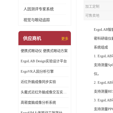
加工定制
人因测评专家系统
可售卖地
视觉与眼动追踪
ErgoL
供应商机
密科研级仪
更多
系统组成
便携式眼动仪 便携式眼动方案
1. Ergo
ErgoLAB Design实验设计平台
支持测量S
ErgoVR人因分析引擎
仪。
近红外脑成像同步实验
2. Ergo
支持测量R
头戴式近红外脑成像交互实验室
3. Ergo
高密度脑成像分析系统
支持测量P
ErgoSIM人体振动工效学分析系统