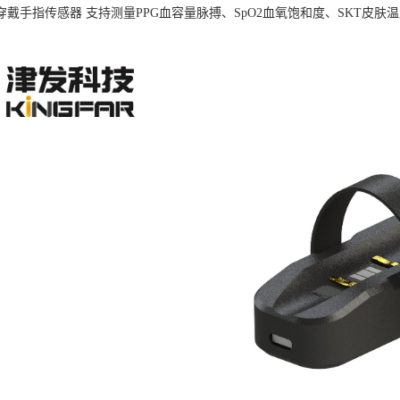
B可穿戴手指传感器 支持测量PPG血容量脉搏、SpO2血氧饱和度、SKT
。