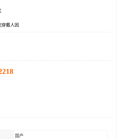
区
能穿戴人因
2218
国产