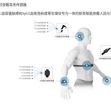
LAB可穿戴耳夹传感器
PG血容量脉搏和SpO2血氧饱和度等生理信号为一体的新型智能穿戴人因