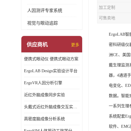
加工定制
人因测评专家系统
可售卖地
视觉与眼动追踪
ErgoL
供应商机
密科研级仪
更多
洲CE、美国F
便携式眼动仪 便携式眼动方案
戴生理监测
ErgoLAB Design实验设计平台
器，4通道
ErgoVR人因分析引擎
电变化、E
近红外脑成像同步实验
数据。智能
一系列生理
头戴式近红外脑成像交互实验室
系统配套Er
高密度脑成像分析系统
软件、EM
ErgoSIM人体振动工效学分析系统