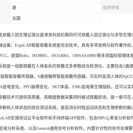
是
适用领域
全国
AB智能穿戴人因生理记录仪是津发科技的第四代可穿戴人因记录仪与多导生
器设备；ErgoLAB智能穿戴系统是完全技术，具有多项发明与软件著作
CC、欧盟Rohs、ISO9001、ISO14001、OHSAS18001等多项国际
系统是一组能佩戴在人体各处的穿戴式多参数综合检测仪，主要包含2通道
手指智能穿戴传感器，6通道胸带智能穿戴传感器。可实时监测人体的SpO2血
DA皮电变化、PPG脉搏变化、SKT体温、EMG肌电等生理指标，还可以
穿戴技术可提供高质量、高精度数据采集同时被试佩戴舒适，是一套可在
参数和人体状态的综合测试系统，是监测长时程运动状态和生理参数的解
goLAB生理测试云平台软件和手持终端APP软件，包含HRV心率变分析软
G肌电分析系统、以及General通用信号分析软件。内置针对性的信号处