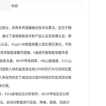
科研
理记录仪，采用多传感器融合技术及算法，定位于精
权，通过了省部级新技术新产品认证及防爆认证，欧
管理体系认证。 ErgoLAB智能穿戴人因生理记录仪，可穿
耳夹智能穿戴传感器，6通道手腕智能穿戴传感
氧含量、RESP呼吸频率、HR心跳速度、ECG心
实时提取人体的姿态变化和GPS时空行为与空间位置
人体自然状态下或运动过程中持续实时监测测试者
决方案。
件、EDA皮电反应分析软件、RESP呼吸反应分析
理算法，自动对数据进行滤波、降噪、插值、动态识