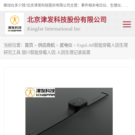
眼动仪多少钱?北京津发科技股份有限公司主营：事件相关电位仪、生理仪、肌电仪、脑电仪、皮电仪、眼动仪；是国家级高新技术企业、科技部认定的科技型中小企业和中关村高新技术企业，具备保密资格，具备自主进出口经营权；自主研发技术、产品与服务荣获多项省部级科学技术奖励、国家发明专利、国家软件著作权和省部级新技术新产品（服务）认证。
北京津发科技股份有限公司
Kingfar International Inc
当前位置：
首页
>
供应商机
>
皮电仪
> ErgoLAB智能穿戴人因生理
皮电仪
脑电仪
研究工具 银川智能穿戴人因 人因生理记录装置
肌电仪
生理仪
事件相关电位仪
眼动仪多少钱
行为观察与表情分析
动作捕捉与生物力学
情绪与生理记录
人机交互实验室
神经营销与消费行为实验
车俩与驾驶模拟