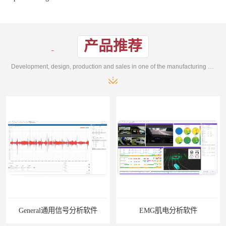
产品推荐
Development, design, production and sales in one of the manufacturing enterprises
分析软件
EMG肌电分析软件