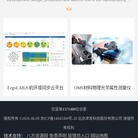
ErgoLAB人机环境同步云平台
OMS材料物理光学属性测量仪
您是第
1371409
位访客
版权所有 ©2026-08-09
京ICP备14045309号-20
北京津发科技股份有限公司
保留所
有权利.
技术支持：
八方资源网
免责声明
管理员入口
网站地图