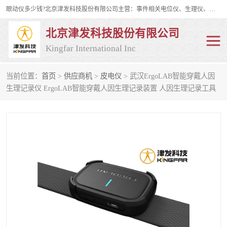
眼动仪多少钱?北京津发科技股份有限公司主营：事件相关电位仪、生理仪、肌电仪、脑电仪、皮电仪、眼动仪；是国家级高新技术企业、科技部认定的科技型中小企业和中关村高新技术企业，具备保密资格，具备自主进出口经营权；自主研发技术、产品与服务荣获多项省部级科学技术奖励、国家发明专利、国家软件著作权和省部级新技术新产品（服务）认证。
北京津发科技股份有限公司
Kingfar International Inc
当前位置：
首页
>
供应商机
>
皮电仪
> 武汉ErgoLAB智能穿戴人因
皮电仪
脑电仪
生理记录仪 ErgoLAB智能穿戴人因生理记录装置 人因生理记录工具
肌电仪
生理仪
事件相关电位仪
眼动仪多少钱
行为观察与表情分析
动作捕捉与生物力学
情绪与生理记录
人机交互实验室
神经营销与消费行为实验
车俩与驾驶模拟