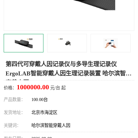
室
人机环境同步云平台
人因测评专家系统
视觉与眼动追踪
第四代可穿戴人因记录仪与多导生理记录仪
ErgoLAB智能穿戴人因生理记录装置 哈尔滨智能
穿戴人因
1000000.00
价格：
元/台 起
产品数量：
100.00台
发货地址：
北京市海淀区
关键词：
哈尔滨智能穿戴人因