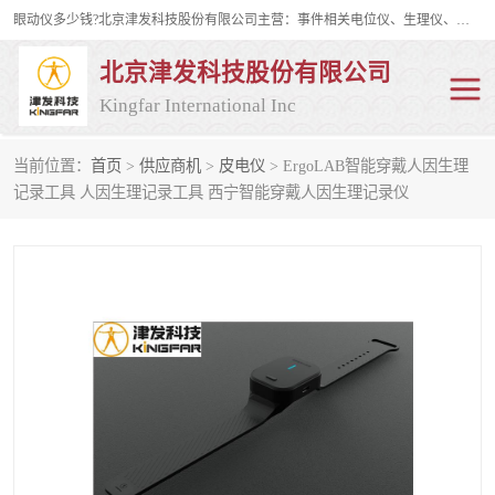
眼动仪多少钱?北京津发科技股份有限公司主营：事件相关电位仪、生理仪、肌电仪、脑电仪、皮电仪、眼动仪；是国家级高新技术企业、科技部认定的科技型中小企业和中关村高新技术企业，具备保密资格，具备自主进出口经营权；自主研发技术、产品与服务荣获多项省部级科学技术奖励、国家发明专利、国家软件著作权和省部级新技术新产品（服务）认证。
北京津发科技股份有限公司
Kingfar International Inc
当前位置：
首页
>
供应商机
>
皮电仪
> ErgoLAB智能穿戴人因生理
皮电仪
脑电仪
记录工具 人因生理记录工具 西宁智能穿戴人因生理记录仪
肌电仪
生理仪
事件相关电位仪
眼动仪多少钱
行为观察与表情分析
动作捕捉与生物力学
情绪与生理记录
人机交互实验室
神经营销与消费行为实验
车俩与驾驶模拟