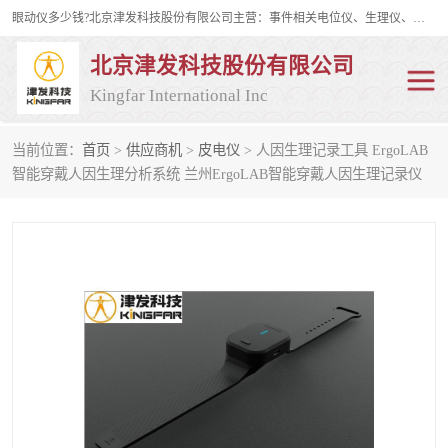
眼动仪多少钱?北京津发科技股份有限公司主营：事件相关电位仪、生理仪、肌电仪、脑电仪、皮电仪、眼动仪；是国家级高新技术企业、科技部认定的科技型中小企业和中关村高新技术企业，具备保密资格，具备自主进出口经营权；自主研发技术、产品与服务荣获多项省部级科学技术奖励、国家发明专利、国家软件著作权和省部级新技术新产品（服务）认证。
北京津发科技股份有限公司
Kingfar International Inc
当前位置：
首页
>
供应商机
>
皮电仪
> 人因生理记录工具 ErgoLAB
皮电仪
脑电仪
智能穿戴人因生理分析系统 兰州ErgoLAB智能穿戴人因生理记录仪
肌电仪
生理仪
事件相关电位仪
眼动仪多少钱
行为观察与表情分析
动作捕捉与生物力学
情绪与生理记录
人机交互实验室
神经营销与消费行为实验
车俩与驾驶模拟