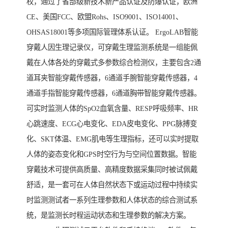
权，通过了省部级新技术新产品认证及防爆认证，欧洲
CE、美国FCC、欧盟Rohs、ISO9001、ISO14001、
OHSAS18001等多项国际管理体系认证。 ErgoLAB智能
穿戴人因生理记录仪，可穿戴生理监测系统是一组能佩
戴在人体各处的穿戴式多参数综合检测仪，主要包含2通
道耳夹智能穿戴传感器，6通道手腕智能穿戴传感器，4
通道手指智能穿戴传感器，6通道胸带智能穿戴传感器。
可实时监测人体的SpO2血氧含量、RESP呼吸频率、HR
心跳速度、ECG心电变化、EDA皮电变化、PPG脉搏变
化、SKT体温、EMG肌电等生理指标，还可以实时提取
人体的姿态变化和GPS时空行为与空间位置数据。智能
穿戴技术可提供高质量、高精度数据采集同时被试佩戴
舒适，是一套可在人体自然状态下或运动过程中持续实
时监测测试者一系列生理参数和人体状态的综合测试系
统，是监测长时程运动状态和生理参数的解决方案。