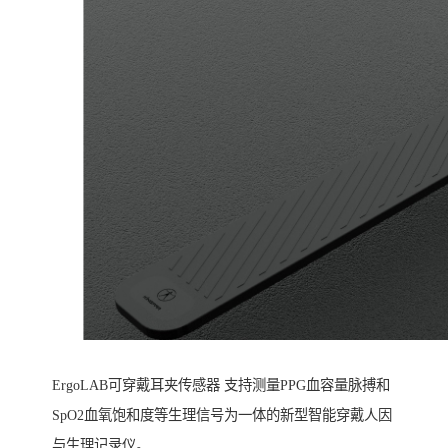
ErgoLAB可穿戴耳夹传感器 支持测量PPG血容量脉搏和
SpO2血氧饱和度等生理信号为一体的新型智能穿戴人因
与生理记录仪。