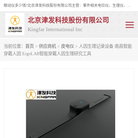
眼动仪多少钱?北京津发科技股份有限公司主营：事件相关电位仪、生理仪、肌电仪、脑电仪、皮电仪、眼动仪；是国家级高新技术企业、科技部认定的科技型中小企业和中关村高新技术企业，具备保密资格，具备自主进出口经营权；自主研发技术、产品与服务荣获多项省部级科学技术奖励、国家发明专利、国家软件著作权和省部级新技术新产品（服务）认证。
北京津发科技股份有限公司
Kingfar International Inc
当前位置：
首页
>
供应商机
>
皮电仪
> 人因生理记录设备 南昌智能
皮电仪
脑电仪
穿戴人因 ErgoLAB智能穿戴人因生理研究工具
肌电仪
生理仪
事件相关电位仪
眼动仪多少钱
行为观察与表情分析
动作捕捉与生物力学
情绪与生理记录
人机交互实验室
神经营销与消费行为实验
车俩与驾驶模拟