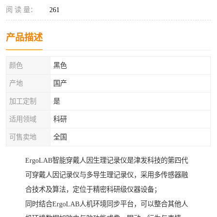
阅 读 量：
261
产品描述
颜色
黑色
产地
国产
加工定制
是
适用领域
科研
可售卖地
全国
ErgoLAB智能穿戴人因生理记录仪是津发科技的第四代
可穿戴人因记录仪与多导生理记录仪，采用多传感器融
合技术及算法，定位于精密科研级仪器设备；
同时结合ErgoLAB人机环境同步平台，可以整合其他人