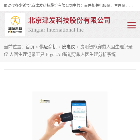
眼动仪多少钱?北京津发科技股份有限公司主营：事件相关电位仪、生理仪、肌电仪、脑电仪、皮电仪、眼动仪；是国家级高新技术企业、科技部认定的科技型中小企业和中关村高新技术企业，具备保密资格，具备自主进出口经营权；自主研发技术、产品与服务荣获多项省部级科学技术奖励、国家发明专利、国家软件著作权和省部级新技术新产品（服务）认证。
北京津发科技股份有限公司
Kingfar International Inc
当前位置：
首页
>
供应商机
>
皮电仪
> 贵阳智能穿戴人因生理记录
皮电仪
脑电仪
仪 人因生理记录工具 ErgoLAB智能穿戴人因生理分析系统
肌电仪
生理仪
事件相关电位仪
眼动仪多少钱
行为观察与表情分析
动作捕捉与生物力学
情绪与生理记录
人机交互实验室
神经营销与消费行为实验
车俩与驾驶模拟