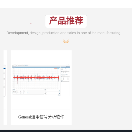
产品推荐
Development, design, production and sales in one of the manufacturing enterprises
General通用信号分析软件
EMG肌电分析软件