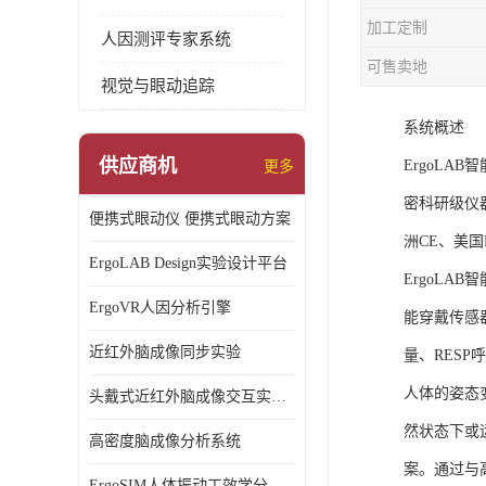
加工定制
人因测评专家系统
可售卖地
视觉与眼动追踪
系统概述
供应商机
ErgoL
更多
密科研级仪
便携式眼动仪 便携式眼动方案
洲CE、美国F
ErgoLAB Design实验设计平台
ErgoL
ErgoVR人因分析引擎
能穿戴传感
近红外脑成像同步实验
量、RESP
人体的姿态
头戴式近红外脑成像交互实验室
然状态下或
高密度脑成像分析系统
案。通过与
ErgoSIM人体振动工效学分析系统