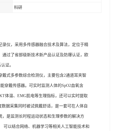
科研
理记录仪，采用多传感器融合技术及算法，定位于精
权，通过了省部级新技术新产品认证及防爆认证，欧
体系认证。
的穿戴式多参数综合检测仪，主要包含2通道耳夹智
能穿戴传感器。可实时监测人体的SpO2血氧含
、SKT体温、EMG肌电等生理指标，还可以实时提取
度数据采集同时被试佩戴舒适，是一套可在人体自
统，是监测长时程运动状态和生理参数的解决方
， 可以结合网络、机器学习等相关人工智能技术和