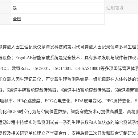
是
适用领域
全国
AB智能穿戴人因生理记录仪是津发科技的第四代可穿戴人因记录仪与多导生
器设备；ErgoLAB智能穿戴系统是完全技术，具有多项发明与软件著作
CC、欧盟Rohs、ISO9001、ISO14001、OHSAS18001等多项国际管理
AB智能穿戴人因生理记录仪，可穿戴生理监测系统是一组能佩戴在人体各处
器，6通道手腕智能穿戴传感器，4通道手指智能穿戴传感器，6通道胸带智
呼吸频率、HR心跳速度、ECG心电变化、EDA皮电变化、PPG脉搏变化
变化和GPS时空行为与空间位置数据。智能穿戴技术可提供高质量、高精
运动过程中持续实时监测测试者一系列生理参数和人体状态的综合测试系
高校及相关研究单位建立产学研合作，支持后续二次开发和联合订制研发