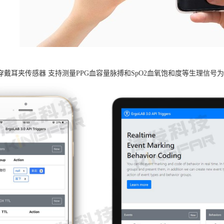
B可穿戴耳夹传感器 支持测量PPG血容量脉搏和SpO2血氧饱和度等生理