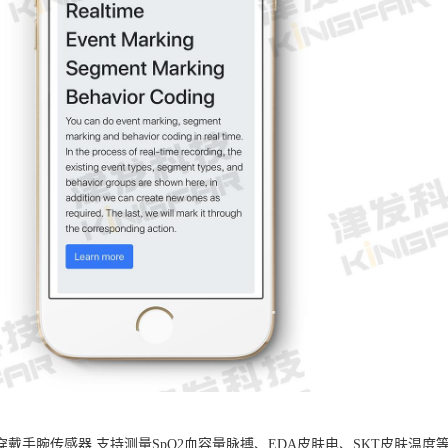
B可穿戴手腕传感器 支持测量SpO2血容量脉搏、EDA皮肤电、SKT皮肤