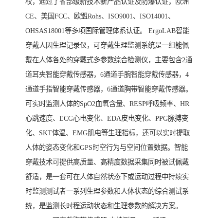
权，通过了省部级新技术新产品认证及防爆认证，欧洲
CE、美国FCC、欧盟Rohs、ISO9001、ISO14001、
OHSAS18001等多项国际管理体系认证。 ErgoLAB智能
穿戴人因生理记录仪，可穿戴生理监测系统是一组能佩
戴在人体各处的穿戴式多参数综合检测仪，主要包含2通
道耳夹智能穿戴传感器，6通道手腕智能穿戴传感器，4
通道手指智能穿戴传感器，6通道胸带智能穿戴传感器。
可实时监测人体的SpO2血氧含量、RESP呼吸频率、HR
心跳速度、ECG心电变化、EDA皮电变化、PPG脉搏变
化、SKT体温、EMG肌电等生理指标，还可以实时提取
人体的姿态变化和GPS时空行为与空间位置数据。智能
穿戴技术可提供高质量、高精度数据采集同时被试佩戴
舒适，是一套可在人体自然状态下或运动过程中持续实
时监测测试者一系列生理参数和人体状态的综合测试系
统，是监测长时程运动状态和生理参数的解决方案。