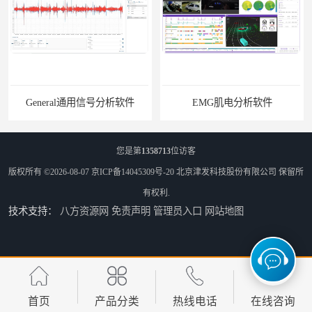
General通用信号分析软件
EMG肌电分析软件
您是第
1358713
位访客
版权所有 ©2026-08-07
京ICP备14045309号-20
北京津发科技股份有限公司
保留所
有权利.
技术支持：
八方资源网
免责声明
管理员入口
网站地图
ErgoLAB人机环境同步云平台
OMS材料物理光学属性测量仪
首页
产品分类
热线电话
在线咨询