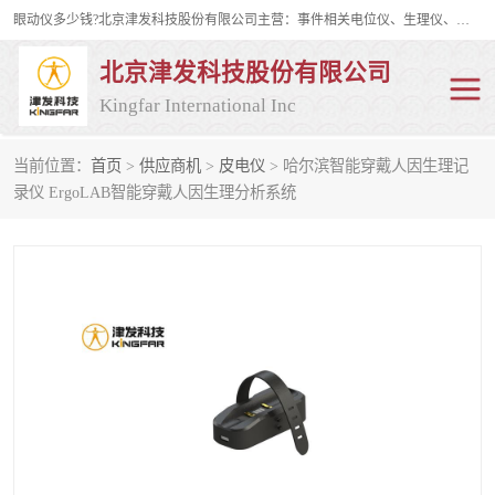
眼动仪多少钱?北京津发科技股份有限公司主营：事件相关电位仪、生理仪、肌电仪、脑电仪、皮电仪、眼动仪；是国家级高新技术企业、科技部认定的科技型中小企业和中关村高新技术企业，具备保密资格，具备自主进出口经营权；自主研发技术、产品与服务荣获多项省部级科学技术奖励、国家发明专利、国家软件著作权和省部级新技术新产品（服务）认证。
北京津发科技股份有限公司
Kingfar International Inc
当前位置：
首页
>
供应商机
>
皮电仪
> 哈尔滨智能穿戴人因生理记
皮电仪
脑电仪
录仪 ErgoLAB智能穿戴人因生理分析系统
肌电仪
生理仪
事件相关电位仪
眼动仪多少钱
行为观察与表情分析
动作捕捉与生物力学
情绪与生理记录
人机交互实验室
神经营销与消费行为实验
车俩与驾驶模拟