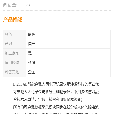
阅 读 量：
280
产品描述
颜色
黑色
产地
国产
加工定制
是
适用领域
科研
可售卖地
全国
ErgoLAB智能穿戴人因生理记录仪是津发科技的第四代
可穿戴人因记录仪与多导生理记录仪，采用多传感器融
合技术及算法，定位于精密科研级仪器设备；
所有的可穿戴数据采集模块同步在线分析人体的脑电波