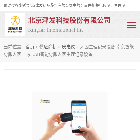
眼动仪多少钱?北京津发科技股份有限公司主营：事件相关电位仪、生理仪、肌电仪、脑电仪、皮电仪、眼动仪；是国家级高新技术企业、科技部认定的科技型中小企业和中关村高新技术企业，具备保密资格，具备自主进出口经营权；自主研发技术、产品与服务荣获多项省部级科学技术奖励、国家发明专利、国家软件著作权和省部级新技术新产品（服务）认证。
北京津发科技股份有限公司
Kingfar International Inc
当前位置：
首页
>
供应商机
>
皮电仪
> 人因生理记录设备 南京智能
皮电仪
脑电仪
穿戴人因 ErgoLAB智能穿戴人因生理记录设备
肌电仪
生理仪
事件相关电位仪
眼动仪多少钱
行为观察与表情分析
动作捕捉与生物力学
情绪与生理记录
人机交互实验室
神经营销与消费行为实验
车俩与驾驶模拟