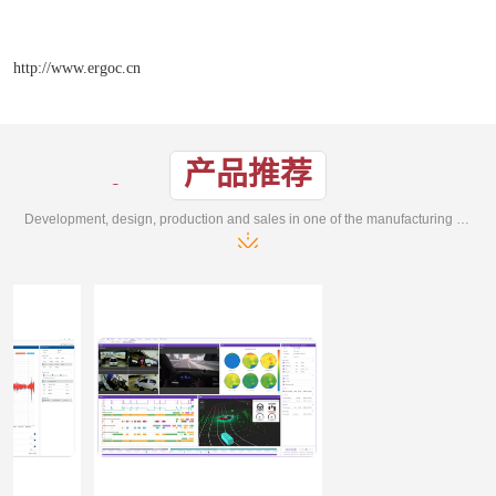
http://www.ergoc.cn
产品推荐
Development, design, production and sales in one of the manufacturing enterprises