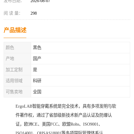
发布日期：
2026-08-07
阅 读 量：
298
产品描述
颜色
黑色
产地
国产
加工定制
是
适用领域
科研
可售卖地
全国
ErgoLAB智能穿戴系统是完全技术，具有多项发明与软
件著作权，通过了省部级新技术新产品认证及防爆认
证，欧洲CE、美国FCC、欧盟Rohs、ISO9001、
ISO14001、OHSAS18001等多项国际管理体系认