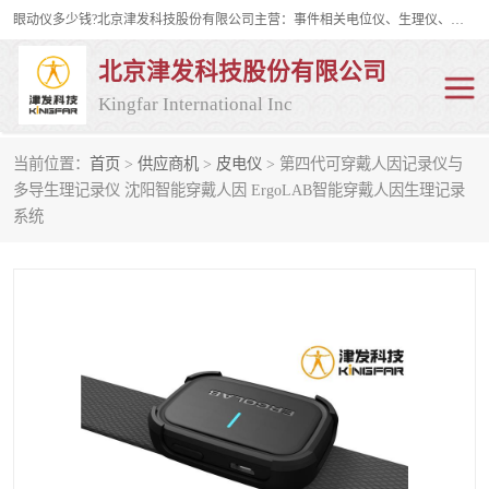
眼动仪多少钱?北京津发科技股份有限公司主营：事件相关电位仪、生理仪、肌电仪、脑电仪、皮电仪、眼动仪；是国家级高新技术企业、科技部认定的科技型中小企业和中关村高新技术企业，具备保密资格，具备自主进出口经营权；自主研发技术、产品与服务荣获多项省部级科学技术奖励、国家发明专利、国家软件著作权和省部级新技术新产品（服务）认证。
北京津发科技股份有限公司
Kingfar International Inc
当前位置：
首页
>
供应商机
>
皮电仪
> 第四代可穿戴人因记录仪与
皮电仪
脑电仪
多导生理记录仪 沈阳智能穿戴人因 ErgoLAB智能穿戴人因生理记录
系统
肌电仪
生理仪
事件相关电位仪
眼动仪多少钱
行为观察与表情分析
动作捕捉与生物力学
情绪与生理记录
人机交互实验室
神经营销与消费行为实验
车俩与驾驶模拟