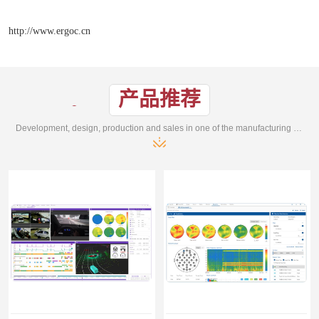
http://www.ergoc.cn
产品推荐
Development, design, production and sales in one of the manufacturing enterprises