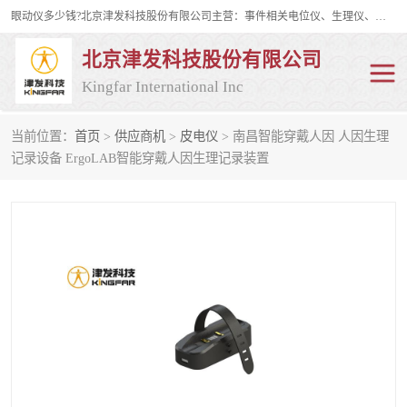
眼动仪多少钱?北京津发科技股份有限公司主营：事件相关电位仪、生理仪、肌电仪、脑电仪、皮电仪、眼动仪；是国家级高新技术企业、科技部认定的科技型中小企业和中关村高新技术企业，具备保密资格，具备自主进出口经营权；自主研发技术、产品与服务荣获多项省部级科学技术奖励、国家发明专利、国家软件著作权和省部级新技术新产品（服务）认证。
北京津发科技股份有限公司
Kingfar International Inc
当前位置：
首页
>
供应商机
>
皮电仪
> 南昌智能穿戴人因 人因生理
皮电仪
脑电仪
记录设备 ErgoLAB智能穿戴人因生理记录装置
肌电仪
生理仪
事件相关电位仪
眼动仪多少钱
行为观察与表情分析
动作捕捉与生物力学
情绪与生理记录
人机交互实验室
神经营销与消费行为实验
车俩与驾驶模拟