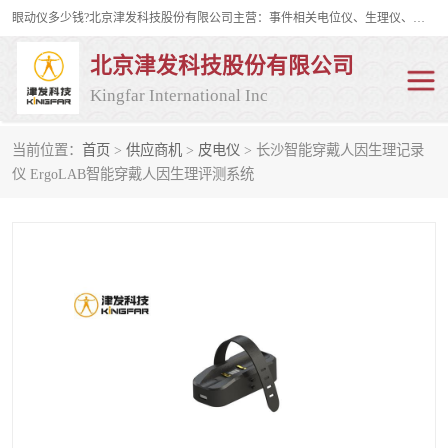
眼动仪多少钱?北京津发科技股份有限公司主营：事件相关电位仪、生理仪、肌电仪、脑电仪、皮电仪、眼动仪；是国家级高新技术企业、科技部认定的科技型中小企业和中关村高新技术企业，具备保密资格，具备自主进出口经营权；自主研发技术、产品与服务荣获多项省部级科学技术奖励、国家发明专利、国家软件著作权和省部级新技术新产品（服务）认证。
北京津发科技股份有限公司
Kingfar International Inc
当前位置：
首页
>
供应商机
>
皮电仪
> 长沙智能穿戴人因生理记录
皮电仪
脑电仪
仪 ErgoLAB智能穿戴人因生理评测系统
肌电仪
生理仪
事件相关电位仪
眼动仪多少钱
行为观察与表情分析
动作捕捉与生物力学
情绪与生理记录
人机交互实验室
神经营销与消费行为实验
车俩与驾驶模拟