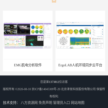
EMG肌电分析软件
ErgoLAB人机环境同步云平台
您是第
1373812
位访客
版权所有 ©2026-08-10
京ICP备14045309号-20
北京津发科技股份有限公司
保留所
有权利.
技术支持：
八方资源网
免责声明
管理员入口
网站地图