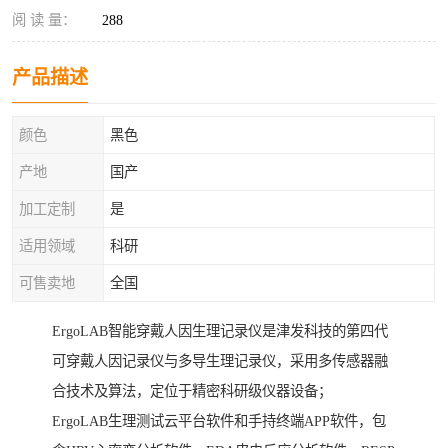
阅 读 量：
288
产品描述
颜色
黑色
产地
国产
加工定制
是
适用领域
科研
可售卖地
全国
ErgoLAB智能穿戴人因生理记录仪是津发科技的第四代
可穿戴人因记录仪与多导生理记录仪，采用多传感器融
合技术及算法，定位于精密科研级仪器设备；
ErgoLAB生理测试云平台软件和手持终端APP软件，包