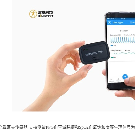
B可穿戴耳夹传感器 支持测量PPG血容量脉搏和SpO2血氧饱和度等生理