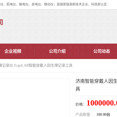
眼动仪多少钱?北京津发科技股份有限公司主营：事件相关电位仪、生理仪、肌电仪、脑电仪、皮电仪、眼动仪；是国家级高新技术企业、科技部认定的科技型中小企业和中关村高新技术企业，具备保密资格，具备自主进出口经营权；自主研发技术、产品与服务荣获多项省部级科学技术奖励、国家发明专利、国家软件著作权和省部级新技术新产品（服务）认证。
司
企业视频
公司介绍
公司动态
记录仪 ErgoLAB智能穿戴人因生理记录工具
济南智能穿戴人因生理
具
1000000.
价格：
产品数量：
100.00台