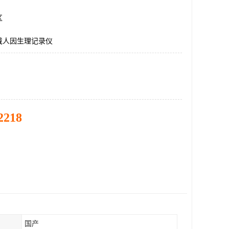
区
戴人因生理记录仪
2218
国产