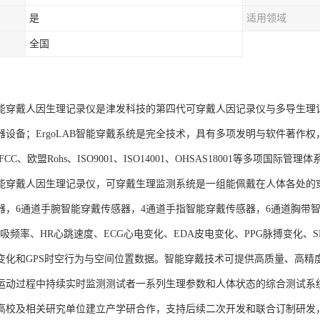
是
适用领域
全国
AB智能穿戴人因生理记录仪是津发科技的第四代可穿戴人因记录仪与多导生
器设备；ErgoLAB智能穿戴系统是完全技术，具有多项发明与软件著作
CC、欧盟Rohs、ISO9001、ISO14001、OHSAS18001等多项国际管理
AB智能穿戴人因生理记录仪，可穿戴生理监测系统是一组能佩戴在人体各处
器，6通道手腕智能穿戴传感器，4通道手指智能穿戴传感器，6通道胸带智
呼吸频率、HR心跳速度、ECG心电变化、EDA皮电变化、PPG脉搏变化
变化和GPS时空行为与空间位置数据。智能穿戴技术可提供高质量、高精
运动过程中持续实时监测测试者一系列生理参数和人体状态的综合测试系
高校及相关研究单位建立产学研合作，支持后续二次开发和联合订制研发