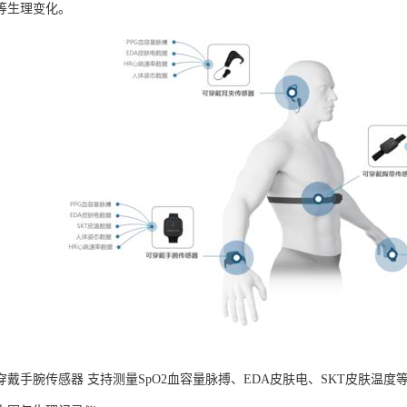
等生理变化。
B可穿戴手腕传感器 支持测量SpO2血容量脉搏、EDA皮肤电、SKT皮肤