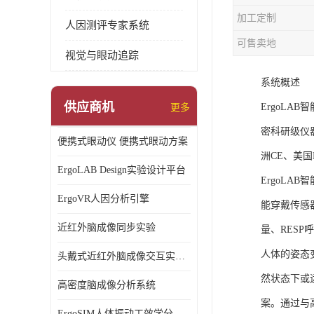
加工定制
人因测评专家系统
可售卖地
视觉与眼动追踪
系统概述
供应商机
ErgoL
更多
密科研级仪
便携式眼动仪 便携式眼动方案
洲CE、美国F
ErgoLAB Design实验设计平台
ErgoL
ErgoVR人因分析引擎
能穿戴传感
近红外脑成像同步实验
量、RESP
人体的姿态
头戴式近红外脑成像交互实验室
然状态下或
高密度脑成像分析系统
案。通过与
ErgoSIM人体振动工效学分析系统