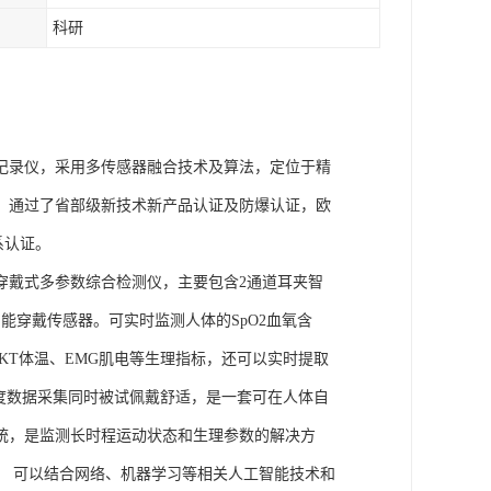
科研
理记录仪，采用多传感器融合技术及算法，定位于精
权，通过了省部级新技术新产品认证及防爆认证，欧
体系认证。
的穿戴式多参数综合检测仪，主要包含2通道耳夹智
能穿戴传感器。可实时监测人体的SpO2血氧含
、SKT体温、EMG肌电等生理指标，还可以实时提取
度数据采集同时被试佩戴舒适，是一套可在人体自
统，是监测长时程运动状态和生理参数的解决方
， 可以结合网络、机器学习等相关人工智能技术和