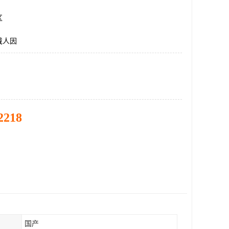
区
戴人因
2218
国产