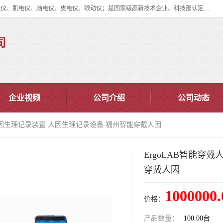
眼动仪多少钱?北京津发科技股份有限公司主营：事件相关电位仪、生理仪、肌电仪、脑电仪、皮电仪、眼动仪；是国家级高新技术企业、科技部认定的科技型中小企业和中关村高新技术企业，具备保密资格，具备自主进出口经营权；自主研发技术、产品与服务荣获多项省部级科学技术奖励、国家发明专利、国家软件著作权和省部级新技术新产品（服务）认证。
司
企业视频
公司介绍
公司动态
戴人因生理记录装置 人因生理记录设备 福州智能穿戴人因
ErgoLAB智能穿
穿戴人因
1000000.
价格：
产品数量：
100.00台