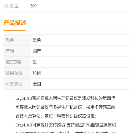
阅 读 量：
309
产品描述
颜色
黑色
产地
国产
加工定制
是
适用领域
科研
可售卖地
全国
ErgoLAB智能穿戴人因生理记录仪是津发科技的第四代
可穿戴人因记录仪与多导生理记录仪，采用多传感器融
合技术及算法，定位于精密科研级仪器设备；
ErgoLAB可穿戴耳夹传感器 支持测量PPG血容量脉搏和