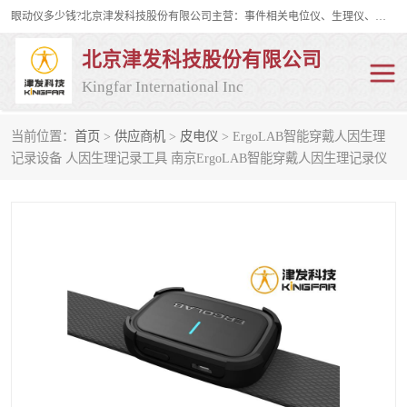
眼动仪多少钱?北京津发科技股份有限公司主营：事件相关电位仪、生理仪、肌电仪、脑电仪、皮电仪、眼动仪；是国家级高新技术企业、科技部认定的科技型中小企业和中关村高新技术企业，具备保密资格，具备自主进出口经营权；自主研发技术、产品与服务荣获多项省部级科学技术奖励、国家发明专利、国家软件著作权和省部级新技术新产品（服务）认证。
北京津发科技股份有限公司
Kingfar International Inc
当前位置：
首页
>
供应商机
>
皮电仪
> ErgoLAB智能穿戴人因生理
皮电仪
脑电仪
记录设备 人因生理记录工具 南京ErgoLAB智能穿戴人因生理记录仪
肌电仪
生理仪
事件相关电位仪
眼动仪多少钱
行为观察与表情分析
动作捕捉与生物力学
情绪与生理记录
人机交互实验室
神经营销与消费行为实验
车俩与驾驶模拟