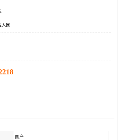
区
戴人因
2218
国产