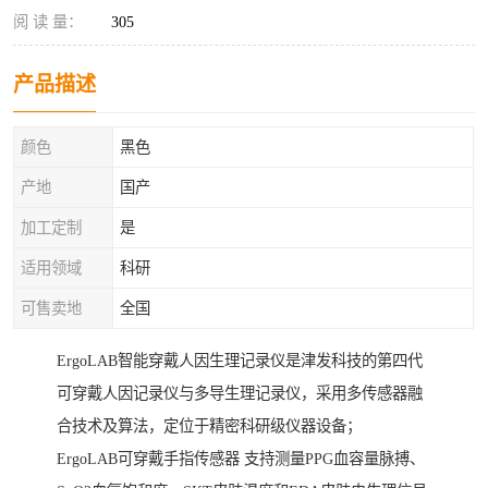
阅 读 量：
305
产品描述
颜色
黑色
产地
国产
加工定制
是
适用领域
科研
可售卖地
全国
ErgoLAB智能穿戴人因生理记录仪是津发科技的第四代
可穿戴人因记录仪与多导生理记录仪，采用多传感器融
合技术及算法，定位于精密科研级仪器设备；
ErgoLAB可穿戴手指传感器 支持测量PPG血容量脉搏、