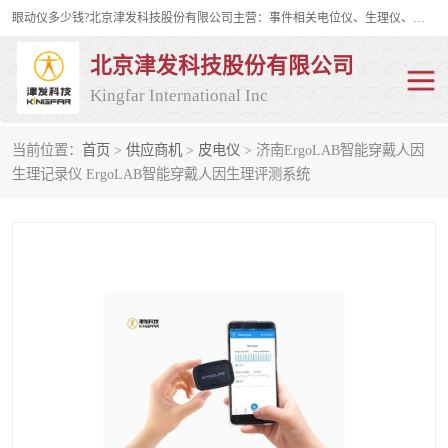
眼动仪多少钱?北京津发科技股份有限公司主营：事件相关电位仪、生理仪、肌电仪、脑电仪、皮电仪、眼动仪；是国家级高新技术企业、科技部认定的科技型中小企业和中关村高新技术企业，具备保密资格，具备自主进出口经营权；自主研发技术、产品与服务荣获多项省部级科学技术奖励、国家发明专利、国家软件著作权和省部级新技术新产品（服务）认证。
北京津发科技股份有限公司
Kingfar International Inc
当前位置：
首页
>
供应商机
>
皮电仪
> 济南ErgoLAB智能穿戴人因
皮电仪
脑电仪
生理记录仪 ErgoLAB智能穿戴人因生理评测系统
肌电仪
生理仪
事件相关电位仪
眼动仪多少钱
行为观察与表情分析
动作捕捉与生物力学
情绪与生理记录
人机交互实验室
神经营销与消费行为实验
车俩与驾驶模拟