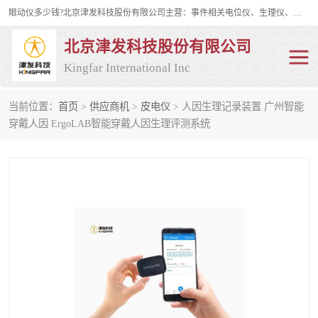
眼动仪多少钱?北京津发科技股份有限公司主营：事件相关电位仪、生理仪、肌电仪、脑电仪、皮电仪、眼动仪；是国家级高新技术企业、科技部认定的科技型中小企业和中关村高新技术企业，具备保密资格，具备自主进出口经营权；自主研发技术、产品与服务荣获多项省部级科学技术奖励、国家发明专利、国家软件著作权和省部级新技术新产品（服务）认证。
北京津发科技股份有限公司
Kingfar International Inc
当前位置：
首页
>
供应商机
>
皮电仪
> 人因生理记录装置 广州智能
皮电仪
脑电仪
穿戴人因 ErgoLAB智能穿戴人因生理评测系统
肌电仪
生理仪
事件相关电位仪
眼动仪多少钱
行为观察与表情分析
动作捕捉与生物力学
情绪与生理记录
人机交互实验室
神经营销与消费行为实验
车俩与驾驶模拟