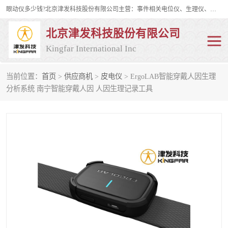
眼动仪多少钱?北京津发科技股份有限公司主营：事件相关电位仪、生理仪、肌电仪、脑电仪、皮电仪、眼动仪；是国家级高新技术企业、科技部认定的科技型中小企业和中关村高新技术企业，具备保密资格，具备自主进出口经营权；自主研发技术、产品与服务荣获多项省部级科学技术奖励、国家发明专利、国家软件著作权和省部级新技术新产品（服务）认证。
北京津发科技股份有限公司
Kingfar International Inc
当前位置：
首页
>
供应商机
>
皮电仪
> ErgoLAB智能穿戴人因生理
皮电仪
脑电仪
分析系统 南宁智能穿戴人因 人因生理记录工具
肌电仪
生理仪
事件相关电位仪
眼动仪多少钱
行为观察与表情分析
动作捕捉与生物力学
情绪与生理记录
人机交互实验室
神经营销与消费行为实验
车俩与驾驶模拟