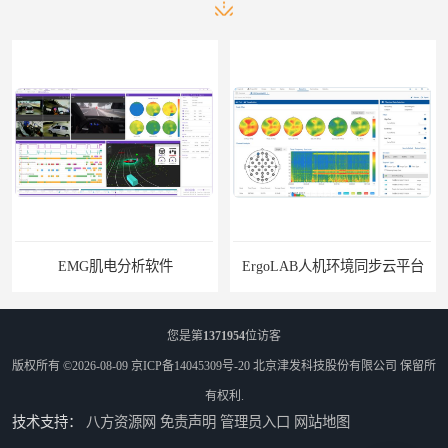
EMG肌电分析软件
ErgoLAB人机环境同步云平台
您是第
1371954
位访客
版权所有 ©2026-08-09
京ICP备14045309号-20
北京津发科技股份有限公司
保留所
有权利.
技术支持：
八方资源网
免责声明
管理员入口
网站地图